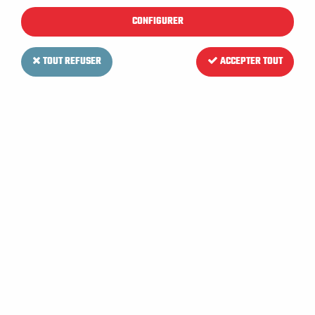
CONFIGURER
TOUT REFUSER
ACCEPTER TOUT
HYDRACHIM
Détergent surodorant
désinfectant 3D PIN