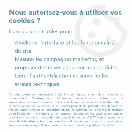
02 32 54 95 06
> Téléchargez notre catalogue
Nous autorisez-vous à utiliser vos
cookies ?
<
Ils nous seront utiles pour :
Améliorer l'interface et les fonctionnalités
0
du site
Mesurer les campagnes marketing et
Accueil
>
Produits et Consommables
>
proposer des mises à jour sur nos produits
Produits de nettoyage
>
Sols
>
Détergent surodorant
Gérer l'authentification et surveiller les
désinfectant 3D PIN EUCALYPTUS 5L - JEDOR
erreurs techniques
Certains cookies sont nécessaires à des fins techniques, ils sont donc dispensés de
consentement. D'autres, non obligatoires, peuvent être utilisés pour la
personnalisation des annonces et du contenu, la mesure des annonces et du contenu,
la connaissance de l'audience et le développement de produits, les données de
géolocalisation précises et l'identification par le balayage de l'appareil, le stockage
et/ou l'accès aux informations sur un appareil. Si vous donnez votre consentement,
celui-ci sera valable sur l’ensemble des sous-domaines de LV MAT. Vous disposez de la
possibilité de retirer votre consentement à tout moment en cliquant sur le widget en
bas à droite de la page. Pour en savoir plus, consulter notre politique de cookie.