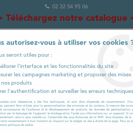
02 32 54 95 06
> Téléchargez notre catalogue 
s autorisez-vous à utiliser vos cookies 
ous seront utiles pour :
0
liorer l'interface et les fonctionnalités du site
surer les campagnes marketing et proposer des mises 
 nos produits
IÈCES DÉTACHÉES
PRODUITS ET CONSOMMABLES
er l'authentification et surveiller les erreurs technique
nettoyage
>
Désinfection
>
DNA PAE CITRON 5L - 
cookies sont nécessaires à des fins techniques, ils sont donc dispensés de consentement. D'a
res, peuvent être utilisés pour la personnalisation des annonces et du contenu, la mesure des anno
la connaissance de l'audience et le développement de produits, les données de géolocalisation p
cation par le balayage de l'appareil, le stockage et/ou l'accès aux informations sur un appareil. Si 
HYDRACHIM
sentement, celui-ci sera valable sur l’ensemble des sous-domaines de LV MAT. Vous disposez de la p
r votre consentement à tout moment en cliquant sur le widget en bas à droite de la page. Pour en sa
DNA PAE CITRON
notre politique de cookie.