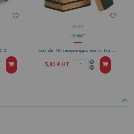
375TA
LV MAT
C 3
Lot de 10 tamponges verts traditionnels 110x70
5,80 €
HT