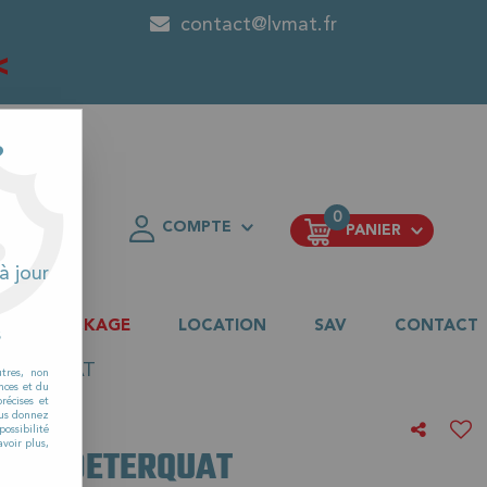
contact@lvmat.fr
<
?
0
COMPTE
PANIER
FAVORIS
à jour
DESTOCKAGE
LOCATION
SAV
CONTACT
s
DETERQUAT
utres, non
nces et du
récises et
vous donnez
ossibilité
voir plus,
 5L - DETERQUAT