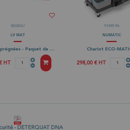
8500GU
910951N
LV MAT
NUMATIC
Gazes imprégnées - Paquet de 1000 - 30/60cm
Chariot ECO-MATI
 €
HT
298,00 €
HT
écurité - DETERQUAT DNA