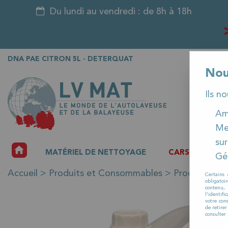
Du lundi au vendredi : de 8h à 18h
DNA PAE CITRON 5L - DETERQUAT
Nou
Ils n
Amé
Me
sur
ACCUEIL
MATÉRIEL DE NETTOYAGE
CARSAT
P
Gér
Accueil
>
Produits et Consommables
>
Produits de 
Certains 
obligatoi
contenu, 
l'identifi
votre con
de retire
consulter 