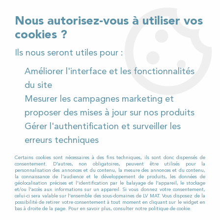
02 32 54 95 06
> Téléchargez notre catalogue
Nous autorisez-vous à utiliser vos
cookies ?
<
Ils nous seront utiles pour :
Améliorer l'interface et les fonctionnalités
0
du site
Mesurer les campagnes marketing et
Accueil
>
Produits et Consommables
>
proposer des mises à jour sur nos produits
Matériels manuels et consommables
>
Gérer l'authentification et surveiller les
Brosserie et raclettes
>
Frottoir 30cm bleu
erreurs techniques
Certains cookies sont nécessaires à des fins techniques, ils sont donc dispensés de
consentement. D'autres, non obligatoires, peuvent être utilisés pour la
personnalisation des annonces et du contenu, la mesure des annonces et du contenu,
la connaissance de l'audience et le développement de produits, les données de
géolocalisation précises et l'identification par le balayage de l'appareil, le stockage
et/ou l'accès aux informations sur un appareil. Si vous donnez votre consentement,
celui-ci sera valable sur l’ensemble des sous-domaines de LV MAT. Vous disposez de la
possibilité de retirer votre consentement à tout moment en cliquant sur le widget en
bas à droite de la page. Pour en savoir plus, consulter notre politique de cookie.