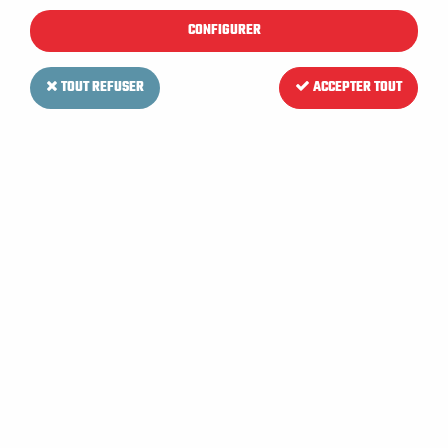
CONFIGURER
TOUT REFUSER
ACCEPTER TOUT
LV MAT
Frottoir 30cm bleu
14
,
36
€
HT
17
,
23
€
TTC