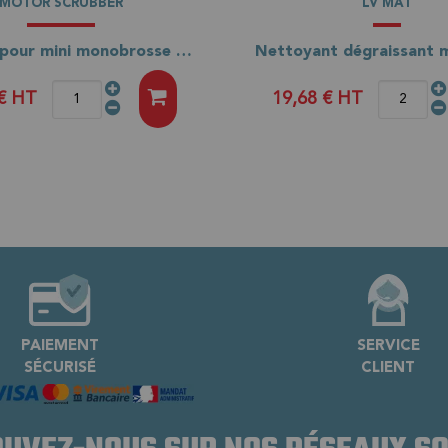
MOTOR SCRUBBER
LV MAT
Batterie pour mini monobrosse JET3 ou M3
 €
HT
19,68 €
HT
PAIEMENT
SERVICE
SÉCURISÉ
CLIENT