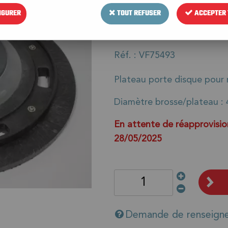
350
IGURER
TOUT REFUSER
ACCEPTER 
118
,
00
€
HT
141
,
Réf. :
VF75493
Plateau porte disque pour
Diamètre brosse/plateau :
En attente de réapprovisio
28/05/2025
Demande de renseign