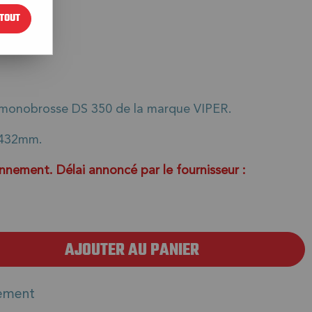
TOUT
60
€
TTC
 monobrosse DS 350 de la marque VIPER.
 432mm.
nnement. Délai annoncé par le fournisseur :
AJOUTER AU PANIER
ement