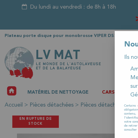
Du lundi au vendredi : de 8h à 18h
Plateau porte disque pour monobrosse VIPER DS350
Nou
Ils n
Amé
Me
sur
ACCUEIL
MATÉRIEL DE NETTOYAGE
CARSAT
P
Gér
Accueil
>
Pièces détachées
>
Pièces détachées Matér
Certains 
obligatoi
contenu, 
l'identifi
EN RUPTURE DE
votre con
STOCK
de retire
consulter 