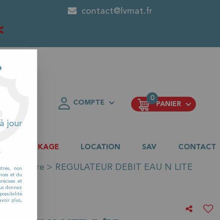
contact@lvmat.fr
<
?
0
COMPTE
PANIER
FAVORIS
à jour
DESTOCKAGE
LOCATION
SAV
CONTACT
s
c eau pure
>
REGULATEUR DEBIT EAU N LITE
utres, non
nces et du
récises et
vous donnez
ossibilité
voir plus,