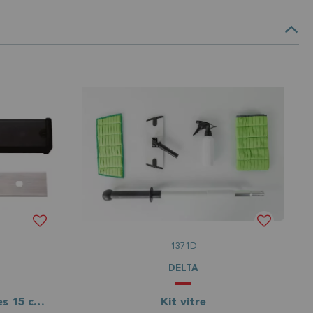
1371D
DELTA
Lames de grattoir à vitres 15 cm - acier inoxydable
Kit vitre