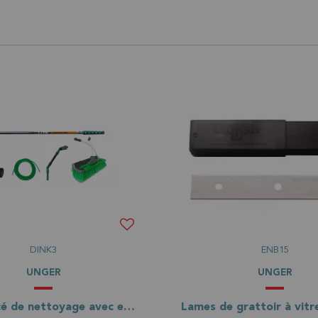
DINK3
ENB15
UNGER
UNGER
Kit avancé de nettoyage avec eau pure HydroPower Ultra LC - 3 filtres - perche 8m60