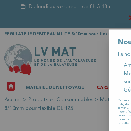
Du lundi au vendredi : de 8h à 18h
REGULATEUR DEBIT EAU N LITE 8/10mm pour flexible DLH25
Nou
Ils n
Amé
Me
sur
ACCUEIL
MATÉRIEL DE NETTOYAGE
CARSAT
P
Gér
Accueil
>
Produits et Consommables
>
Matériels ne
Certains 
obligatoi
8/10mm pour flexible DLH25
contenu, 
l'identifi
votre con
de retire
consulter 