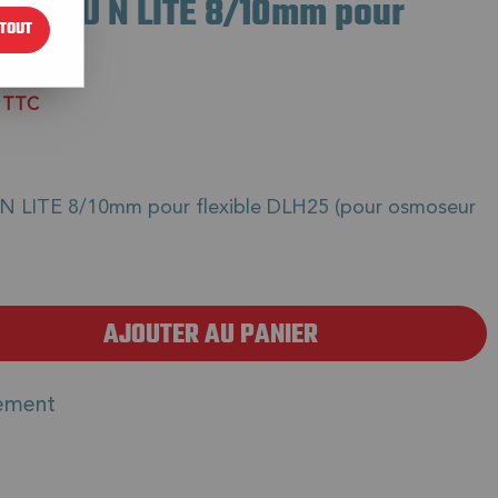
IT EAU N LITE 8/10mm pour
TOUT
€
TTC
LITE 8/10mm pour flexible DLH25 (pour osmoseur
AJOUTER AU PANIER
ement