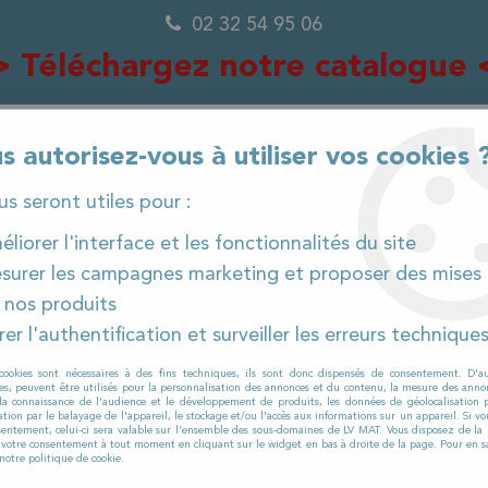
02 32 54 95 06
> Téléchargez notre catalogue 
s autorisez-vous à utiliser vos cookies 
ous seront utiles pour :
0
liorer l'interface et les fonctionnalités du site
surer les campagnes marketing et proposer des mises 
 nos produits
IÈCES DÉTACHÉES
PRODUITS ET CONSOMMABLES
er l'authentification et surveiller les erreurs technique
ttoyage vitres et surfaces
>
Système de nettoyage ave
cookies sont nécessaires à des fins techniques, ils sont donc dispensés de consentement. D'a
res, peuvent être utilisés pour la personnalisation des annonces et du contenu, la mesure des anno
la connaissance de l'audience et le développement de produits, les données de géolocalisation p
cation par le balayage de l'appareil, le stockage et/ou l'accès aux informations sur un appareil. Si 
sentement, celui-ci sera valable sur l’ensemble des sous-domaines de LV MAT. Vous disposez de la p
r votre consentement à tout moment en cliquant sur le widget en bas à droite de la page. Pour en sa
UNGER
notre politique de cookie.