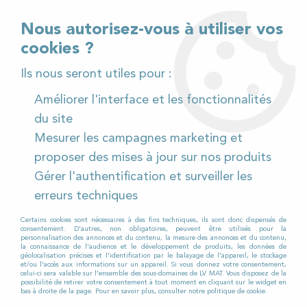
02 32 54 95 06
> Téléchargez notre catalogue
Nous autorisez-vous à utiliser vos
cookies ?
<
Ils nous seront utiles pour :
Améliorer l'interface et les fonctionnalités
0
du site
Mesurer les campagnes marketing et
Accueil
>
Produits et Consommables
>
proposer des mises à jour sur nos produits
Matériels manuels et consommables
>
Gérer l'authentification et surveiller les
Franges et supports
>
Support frange velcro aluminium
60 cm
erreurs techniques
Certains cookies sont nécessaires à des fins techniques, ils sont donc dispensés de
consentement. D'autres, non obligatoires, peuvent être utilisés pour la
personnalisation des annonces et du contenu, la mesure des annonces et du contenu,
la connaissance de l'audience et le développement de produits, les données de
géolocalisation précises et l'identification par le balayage de l'appareil, le stockage
et/ou l'accès aux informations sur un appareil. Si vous donnez votre consentement,
celui-ci sera valable sur l’ensemble des sous-domaines de LV MAT. Vous disposez de la
possibilité de retirer votre consentement à tout moment en cliquant sur le widget en
bas à droite de la page. Pour en savoir plus, consulter notre politique de cookie.