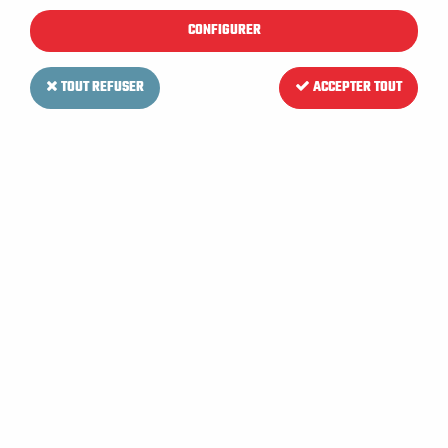
CONFIGURER
TOUT REFUSER
ACCEPTER TOUT
LV MAT
Support frange velcro
aluminium 60 cm