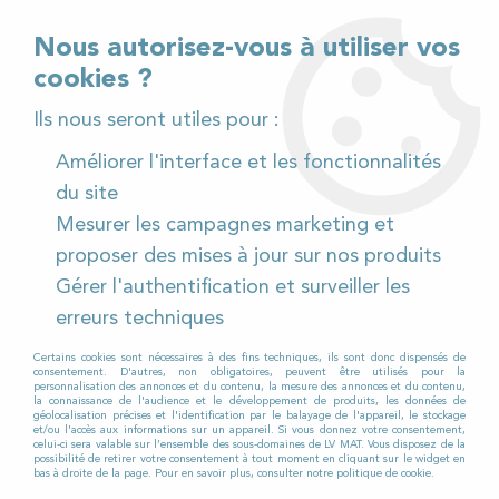
02 32 54 95 06
> Téléchargez notre catalogue
Nous autorisez-vous à utiliser vos
cookies ?
<
Ils nous seront utiles pour :
Améliorer l'interface et les fonctionnalités
0
du site
Mesurer les campagnes marketing et
Accueil
>
Produits et Consommables
>
proposer des mises à jour sur nos produits
Matériels nettoyage vitres et surfaces
>
Gérer l'authentification et surveiller les
Mouilleurs à vitre
>
VisaVersa PRO 35cm
erreurs techniques
Certains cookies sont nécessaires à des fins techniques, ils sont donc dispensés de
consentement. D'autres, non obligatoires, peuvent être utilisés pour la
personnalisation des annonces et du contenu, la mesure des annonces et du contenu,
la connaissance de l'audience et le développement de produits, les données de
géolocalisation précises et l'identification par le balayage de l'appareil, le stockage
et/ou l'accès aux informations sur un appareil. Si vous donnez votre consentement,
celui-ci sera valable sur l’ensemble des sous-domaines de LV MAT. Vous disposez de la
possibilité de retirer votre consentement à tout moment en cliquant sur le widget en
bas à droite de la page. Pour en savoir plus, consulter notre politique de cookie.