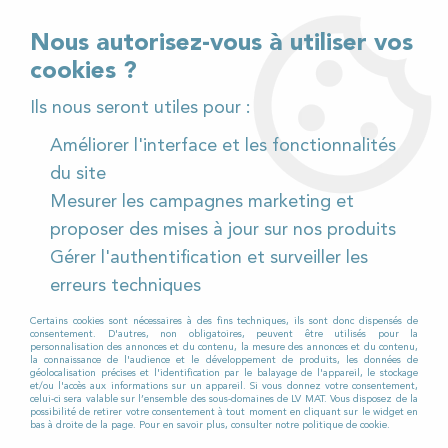
02 32 54 95 06
> Téléchargez notre catalogue
Nous autorisez-vous à utiliser vos
cookies ?
<
Ils nous seront utiles pour :
Améliorer l'interface et les fonctionnalités
0
du site
Mesurer les campagnes marketing et
Accueil
>
Matériel de nettoyage
>
Aspirateur
>
proposer des mises à jour sur nos produits
Aspirateur industriel
>
Aspirateur industriel DELFIN
Gérer l'authentification et surveiller les
monophasé DM3 EL
erreurs techniques
Certains cookies sont nécessaires à des fins techniques, ils sont donc dispensés de
consentement. D'autres, non obligatoires, peuvent être utilisés pour la
personnalisation des annonces et du contenu, la mesure des annonces et du contenu,
la connaissance de l'audience et le développement de produits, les données de
géolocalisation précises et l'identification par le balayage de l'appareil, le stockage
et/ou l'accès aux informations sur un appareil. Si vous donnez votre consentement,
celui-ci sera valable sur l’ensemble des sous-domaines de LV MAT. Vous disposez de la
possibilité de retirer votre consentement à tout moment en cliquant sur le widget en
bas à droite de la page. Pour en savoir plus, consulter notre politique de cookie.