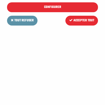
CONFIGURER
TOUT REFUSER
ACCEPTER TOUT
DELFIN
Aspirateur industriel DELFIN
monophasé DM3 EL