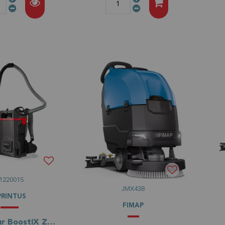
122001S
JMX43B
PRINTUS
FIMAP
Aspirateur BoostiX ZERO à cable