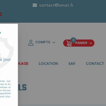
contact@lvmat.fr
<
?
0
COMPTE
PANIER
FAVORIS
à jour
DESTOCKAGE
LOCATION
SAV
CONTACT
s
utres, non
IONNELS
nces et du
récises et
vous donnez
ossibilité
voir plus,