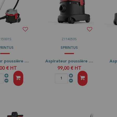
115001S
Z114050S
PRINTUS
SPRINTUS
Aspirateur poussière ARES
Aspirateur poussière FLOORY ZERO
,00 €
HT
99,00 €
HT