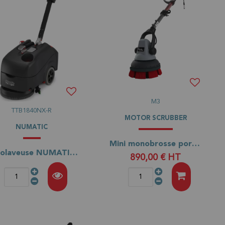
M3
TTB1840NX-R
MOTOR SCRUBBER
NUMATIC
Mini monobrosse portative M3
Autolaveuse NUMATIC TTB 1840 NX-R
890,00 €
HT