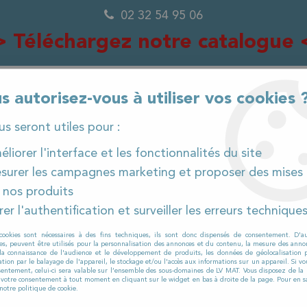
02 32 54 95 06
> Téléchargez notre catalogue 
s autorisez-vous à utiliser vos cookies 
0
ous seront utiles pour :
liorer l'interface et les fonctionnalités du site
surer les campagnes marketing et proposer des mises 
IÈCES DÉTACHÉES
PRODUITS ET CONSOMMABLES
 nos produits
er l'authentification et surveiller les erreurs technique
cookies sont nécessaires à des fins techniques, ils sont donc dispensés de consentement. D'a
ELS DE NETTOYAGE PROFESS
res, peuvent être utilisés pour la personnalisation des annonces et du contenu, la mesure des anno
la connaissance de l'audience et le développement de produits, les données de géolocalisation p
cation par le balayage de l'appareil, le stockage et/ou l'accès aux informations sur un appareil. Si 
sentement, celui-ci sera valable sur l’ensemble des sous-domaines de LV MAT. Vous disposez de la p
r votre consentement à tout moment en cliquant sur le widget en bas à droite de la page. Pour en sa
notre politique de cookie.