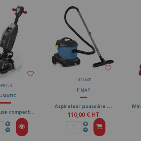
111860F
440NX
FIMAP
UMATIC
Aspirateur poussière FIMAP FV15.1
Autolaveuse compacte NUMATIC 440NX (anciennement 244NX-RC)
110,00 €
HT