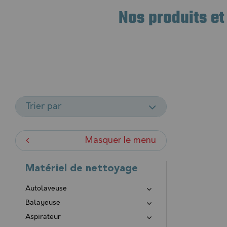
trouverez du matér
Nos produits et
Viper, Ica et bien d
Et pour assurer la 
Contactez-nous au 
Trier par
Masquer le menu
Matériel de nettoyage
Autolaveuse
Balayeuse
Aspirateur