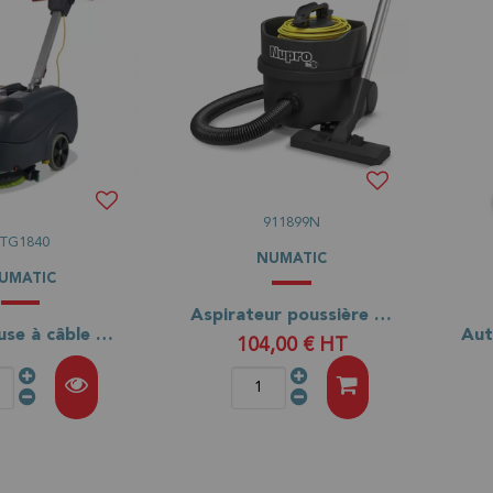
911899N
TTG1840
NUMATIC
UMATIC
Aspirateur poussière NUPRO REFLO 180
Autolaveuse à câble NUMATIC TTG 1840
104,00 €
HT