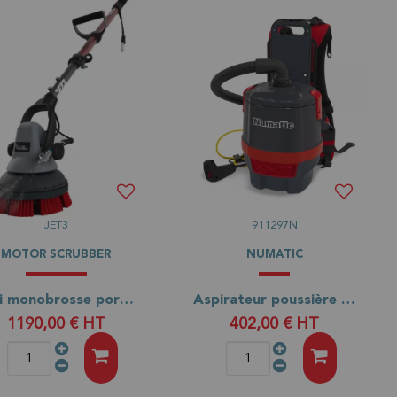
JET3
911297N
MOTOR SCRUBBER
NUMATIC
Mini monobrosse portative Jet 3
Aspirateur poussière dorsal RSV 150 à câble
1190,00 €
HT
402,00 €
HT