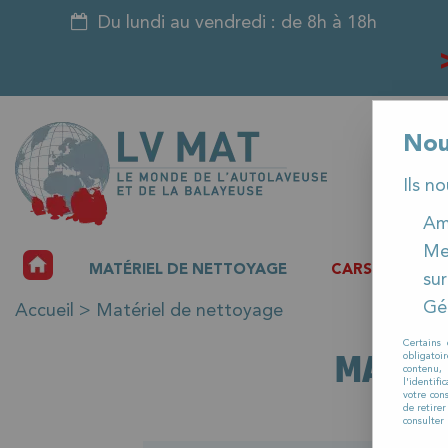
Du lundi au vendredi : de 8h à 18h
Nou
Ils n
Amé
Me
ACCUEIL
MATÉRIEL DE NETTOYAGE
CARSAT
P
sur
Gér
Accueil
>
Matériel de nettoyage
Certains 
MATÉRI
obligatoi
contenu, 
l'identifi
votre con
de retire
consulter 