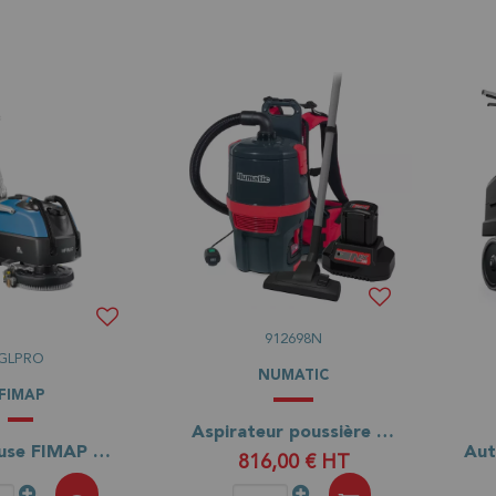
912698N
GLPRO
NUMATIC
FIMAP
Aspirateur poussière dorsal RSB 150 NX à batterie lithium
Autolaveuse FIMAP GL PRO
816,00 €
HT