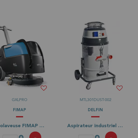
GXLPRO
MTL301DUST-002
FIMAP
DELFIN
Autolaveuse FIMAP GXL PRO
Aspirateur industriel DELFIN MISTRAL 301 DUSTOP monophasé