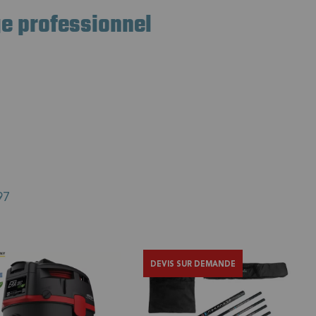
cm, Tennant, Numatic, Nilfisk, Comac, Karcher, Hako,
ge professionnel
ournissons
les pièces détachées
.
de pour choisir votre matériel de nettoyage !
97
DEVIS SUR DEMANDE