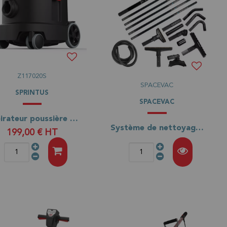
Z117020S
SPACEVAC
SPRINTUS
SPACEVAC
Aspirateur poussière ERA TEC ZERO
Système de nettoyage en hauteur SpaceVac SV38/CLASSIC
199,00 €
HT