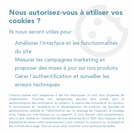
02 32 54 95 06
> Téléchargez notre catalogue
Nous autorisez-vous à utiliser vos
cookies ?
<
Ils nous seront utiles pour :
Améliorer l'interface et les fonctionnalités
0
du site
Mesurer les campagnes marketing et
Accueil
>
Matériel de nettoyage
>
proposer des mises à jour sur nos produits
Nettoyeurs Haute Pression
>
HP eau froide
>
Nettoyeur
Gérer l'authentification et surveiller les
haute pression KRANZLE K 1050 P
erreurs techniques
PROMO
-
112
€
Certains cookies sont nécessaires à des fins techniques, ils sont donc dispensés de
consentement. D'autres, non obligatoires, peuvent être utilisés pour la
personnalisation des annonces et du contenu, la mesure des annonces et du contenu,
la connaissance de l'audience et le développement de produits, les données de
géolocalisation précises et l'identification par le balayage de l'appareil, le stockage
et/ou l'accès aux informations sur un appareil. Si vous donnez votre consentement,
celui-ci sera valable sur l’ensemble des sous-domaines de LV MAT. Vous disposez de la
possibilité de retirer votre consentement à tout moment en cliquant sur le widget en
bas à droite de la page. Pour en savoir plus, consulter notre politique de cookie.