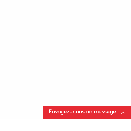
202290F
040-0004
LAMELLE AV PU SUCEUR pour GMG / FIMAP MAGNA 100 / COMAC ULTRA 100 / COMAC ULTRA 120
Envoyez-nous un message
VENDU PAR LOT DE 5
Pad de nettoyage standard pour autolaveuse DRYFT
24,00 €
HT
24,50 €
HT
46,87 €
HT