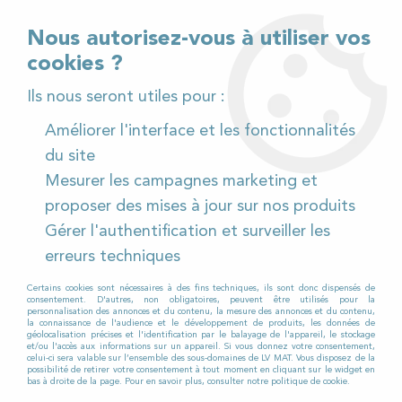
02 32 54 95 06
> Téléchargez notre catalogue
Nous autorisez-vous à utiliser vos
cookies ?
<
Ils nous seront utiles pour :
Améliorer l'interface et les fonctionnalités
0
du site
Mesurer les campagnes marketing et
Accueil
>
Pièces détachées
>
proposer des mises à jour sur nos produits
Pièces détachées autolaveuses
Gérer l'authentification et surveiller les
PIÈCES DÉTACHÉES
erreurs techniques
D’AUTOLAVEUSES
Certains cookies sont nécessaires à des fins techniques, ils sont donc dispensés de
consentement. D'autres, non obligatoires, peuvent être utilisés pour la
personnalisation des annonces et du contenu, la mesure des annonces et du contenu,
la connaissance de l'audience et le développement de produits, les données de
géolocalisation précises et l'identification par le balayage de l'appareil, le stockage
LV MAT PROPOSE TOUTES LES
et/ou l'accès aux informations sur un appareil. Si vous donnez votre consentement,
celui-ci sera valable sur l’ensemble des sous-domaines de LV MAT. Vous disposez de la
possibilité de retirer votre consentement à tout moment en cliquant sur le widget en
PIÈCES DÉTACHÉES
bas à droite de la page. Pour en savoir plus, consulter notre politique de cookie.