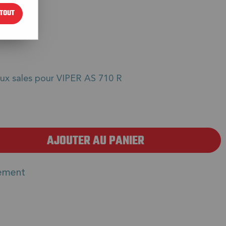
TOUT
€
TTC
eaux sales pour VIPER AS 710 R
AJOUTER AU PANIER
ement