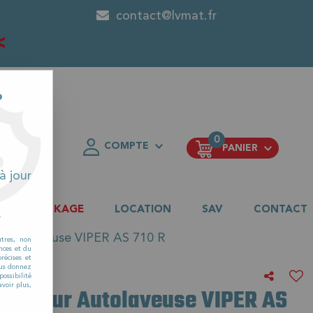
contact@lvmat.fr
<
?
0
COMPTE
PANIER
FAVORIS
à jour
DESTOCKAGE
LOCATION
SAV
CONTACT
s
r Autolaveuse VIPER AS 710 R
utres, non
nces et du
récises et
vous donnez
ossibilité
voir plus,
ion pour Autolaveuse VIPER AS