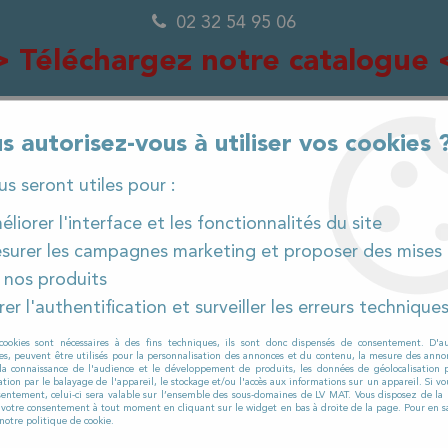
02 32 54 95 06
> Téléchargez notre catalogue 
s autorisez-vous à utiliser vos cookies 
ous seront utiles pour :
0
liorer l'interface et les fonctionnalités du site
surer les campagnes marketing et proposer des mises 
 nos produits
IÈCES DÉTACHÉES
PRODUITS ET CONSOMMABLES
er l'authentification et surveiller les erreurs technique
laveuses
>
Viper
>
AS 710R
>
Tuyau d'aspiration pou
cookies sont nécessaires à des fins techniques, ils sont donc dispensés de consentement. D'a
res, peuvent être utilisés pour la personnalisation des annonces et du contenu, la mesure des anno
la connaissance de l'audience et le développement de produits, les données de géolocalisation p
cation par le balayage de l'appareil, le stockage et/ou l'accès aux informations sur un appareil. Si 
VIPER
sentement, celui-ci sera valable sur l’ensemble des sous-domaines de LV MAT. Vous disposez de la p
r votre consentement à tout moment en cliquant sur le widget en bas à droite de la page. Pour en sa
Tuyau d'aspirat
notre politique de cookie.