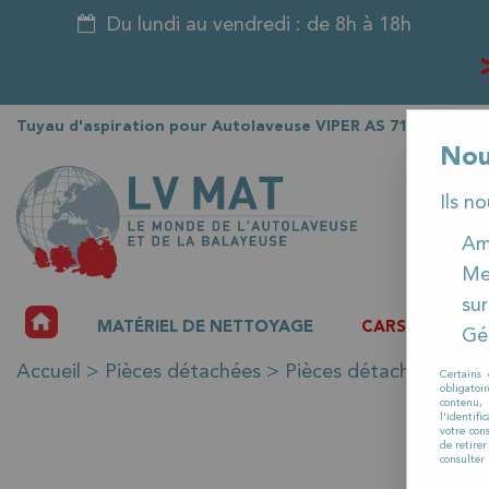
Du lundi au vendredi : de 8h à 18h
Tuyau d'aspiration pour Autolaveuse VIPER AS 710 R
Nou
Ils n
Amé
Me
sur
ACCUEIL
MATÉRIEL DE NETTOYAGE
CARSAT
P
Gér
Accueil
>
Pièces détachées
>
Pièces détachées auto
Certains 
obligatoi
contenu, 
l'identifi
votre con
de retire
consulter 