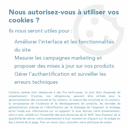
02 32 54 95 06
> Téléchargez notre catalogue
Nous autorisez-vous à utiliser vos
cookies ?
<
Ils nous seront utiles pour :
Améliorer l'interface et les fonctionnalités
0
du site
Mesurer les campagnes marketing et
Accueil
>
Pièces détachées
>
proposer des mises à jour sur nos produits
Pièces détachées autolaveuses
>
Toutes marques
Gérer l'authentification et surveiller les
TOUTES MARQUES
erreurs techniques
Certains cookies sont nécessaires à des fins techniques, ils sont donc dispensés de
consentement. D'autres, non obligatoires, peuvent être utilisés pour la
personnalisation des annonces et du contenu, la mesure des annonces et du contenu,
LV MAT propose toutes les
pièces
la connaissance de l'audience et le développement de produits, les données de
géolocalisation précises et l'identification par le balayage de l'appareil, le stockage
détachées
nécessaires à l’entretien et la
et/ou l'accès aux informations sur un appareil. Si vous donnez votre consentement,
celui-ci sera valable sur l’ensemble des sous-domaines de LV MAT. Vous disposez de la
réparation de votre autolaveuse
possibilité de retirer votre consentement à tout moment en cliquant sur le widget en
bas à droite de la page. Pour en savoir plus, consulter notre politique de cookie.
industrielle.