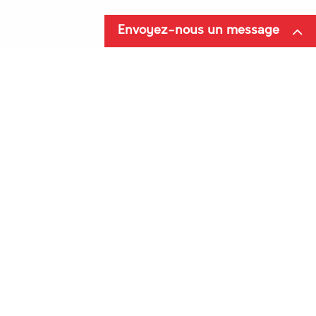
Envoyez-nous un message
Informations
Qui sommes-nous
Contact
Aide
Livraison
SAV
Nos Régions
VENDU PAR LOT DE 5
Matériel de nettoyage en Haut de France
Matériel de nettoyage en Ile de France