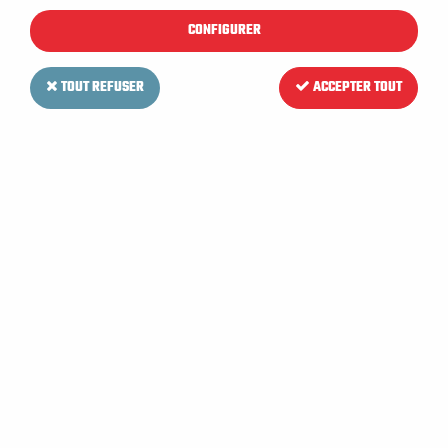
11 articles sur
11
CONFIGURER
TOUT REFUSER
ACCEPTER TOUT
C1137
C1136
Cosse de batterie -
Cosse de batterie +
8,55 €
HT
9,05 €
HT