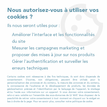
02 32 54 95 06
> Téléchargez notre catalogue
Nous autorisez-vous à utiliser vos
cookies ?
<
Ils nous seront utiles pour :
Améliorer l'interface et les fonctionnalités
0
du site
Mesurer les campagnes marketing et
Accueil
>
Pièces détachées
>
proposer des mises à jour sur nos produits
Pièces détachées autolaveuses
>
Toutes marques
>
Gérer l'authentification et surveiller les
Connectiques
erreurs techniques
CONNECTIQUES
Certains cookies sont nécessaires à des fins techniques, ils sont donc dispensés de
consentement. D'autres, non obligatoires, peuvent être utilisés pour la
personnalisation des annonces et du contenu, la mesure des annonces et du contenu,
la connaissance de l'audience et le développement de produits, les données de
géolocalisation précises et l'identification par le balayage de l'appareil, le stockage
et/ou l'accès aux informations sur un appareil. Si vous donnez votre consentement,
celui-ci sera valable sur l’ensemble des sous-domaines de LV MAT. Vous disposez de la
TRIER & FILTRER
possibilité de retirer votre consentement à tout moment en cliquant sur le widget en
bas à droite de la page. Pour en savoir plus, consulter notre politique de cookie.