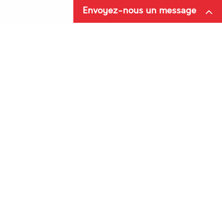
sécurisé
Envoyez-nous un message
Faire une demande
Service
de SAV
Client
RETROUVEZ-NOUS SUR NOS
RÉSEAUX SOCIAUX
INSTAGRAM