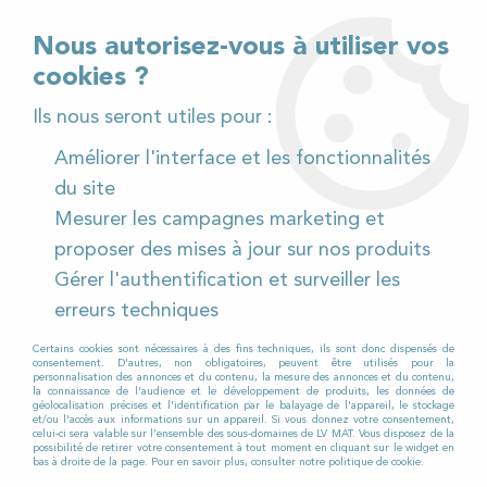
02 32 54 95 06
> Téléchargez notre catalogue
Nous autorisez-vous à utiliser vos
cookies ?
<
Ils nous seront utiles pour :
Améliorer l'interface et les fonctionnalités
0
du site
Mesurer les campagnes marketing et
Accueil
>
Pièces détachées
>
proposer des mises à jour sur nos produits
Pièces détachées autolaveuses
>
Toutes marques
>
Gérer l'authentification et surveiller les
Disques
erreurs techniques
DISQUES
Certains cookies sont nécessaires à des fins techniques, ils sont donc dispensés de
consentement. D'autres, non obligatoires, peuvent être utilisés pour la
personnalisation des annonces et du contenu, la mesure des annonces et du contenu,
la connaissance de l'audience et le développement de produits, les données de
VOUS RECHERCHEZ
DES
géolocalisation précises et l'identification par le balayage de l'appareil, le stockage
et/ou l'accès aux informations sur un appareil. Si vous donnez votre consentement,
celui-ci sera valable sur l’ensemble des sous-domaines de LV MAT. Vous disposez de la
possibilité de retirer votre consentement à tout moment en cliquant sur le widget en
DISQUES
POUR VOTRE
bas à droite de la page. Pour en savoir plus, consulter notre politique de cookie.