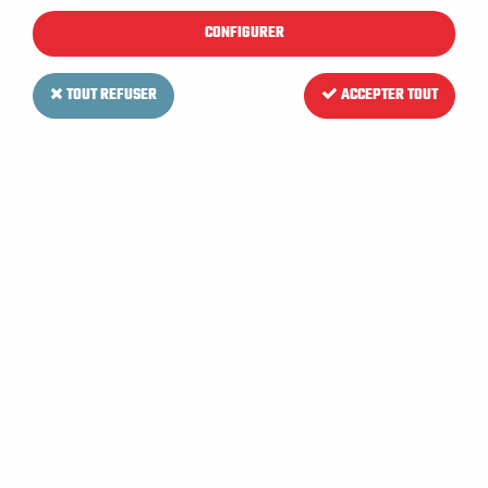
CONFIGURER
TOUT REFUSER
ACCEPTER TOUT
NUMATIC
Flexible d'aspiration pour
Autolaveuse NUMATIC 244 NX /