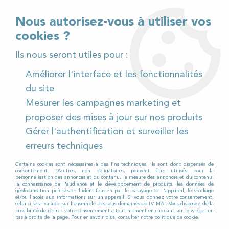
02 32 54 95 06
> Téléchargez notre catalogue
Nous autorisez-vous à utiliser vos
cookies ?
<
Ils nous seront utiles pour :
Améliorer l'interface et les fonctionnalités
0
du site
Mesurer les campagnes marketing et
Accueil
>
Pièces détachées
>
proposer des mises à jour sur nos produits
Pièces détachées autolaveuses
>
Numatic
>
Gérer l'authentification et surveiller les
244 NX / 440 NX
>
Flexible d'aspiration pour
Autolaveuse NUMATIC 244 NX / 440 NX
erreurs techniques
Certains cookies sont nécessaires à des fins techniques, ils sont donc dispensés de
consentement. D'autres, non obligatoires, peuvent être utilisés pour la
personnalisation des annonces et du contenu, la mesure des annonces et du contenu,
la connaissance de l'audience et le développement de produits, les données de
géolocalisation précises et l'identification par le balayage de l'appareil, le stockage
et/ou l'accès aux informations sur un appareil. Si vous donnez votre consentement,
celui-ci sera valable sur l’ensemble des sous-domaines de LV MAT. Vous disposez de la
possibilité de retirer votre consentement à tout moment en cliquant sur le widget en
bas à droite de la page. Pour en savoir plus, consulter notre politique de cookie.