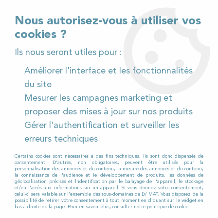
02 32 54 95 06
> Téléchargez notre catalogue
Nous autorisez-vous à utiliser vos
cookies ?
<
Ils nous seront utiles pour :
Améliorer l'interface et les fonctionnalités
0
du site
Mesurer les campagnes marketing et
Accueil
>
Pièces détachées
>
proposer des mises à jour sur nos produits
Pièces détachées autolaveuses
>
Numatic
>
Gérer l'authentification et surveiller les
244 NX / 440 NX
>
Kit bavettes avant / arrière pour
Autolaveuse NUMATIC 244 NX / 440 NX
erreurs techniques
Certains cookies sont nécessaires à des fins techniques, ils sont donc dispensés de
consentement. D'autres, non obligatoires, peuvent être utilisés pour la
personnalisation des annonces et du contenu, la mesure des annonces et du contenu,
la connaissance de l'audience et le développement de produits, les données de
géolocalisation précises et l'identification par le balayage de l'appareil, le stockage
et/ou l'accès aux informations sur un appareil. Si vous donnez votre consentement,
celui-ci sera valable sur l’ensemble des sous-domaines de LV MAT. Vous disposez de la
possibilité de retirer votre consentement à tout moment en cliquant sur le widget en
bas à droite de la page. Pour en savoir plus, consulter notre politique de cookie.