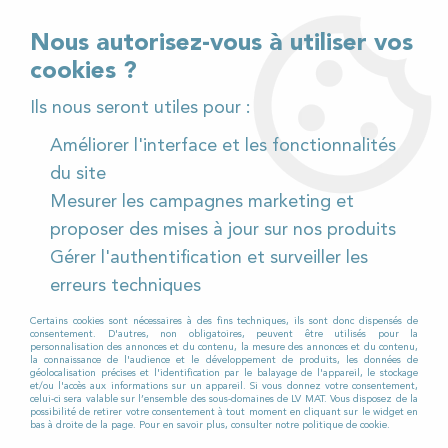
02 32 54 95 06
> Téléchargez notre catalogue
Nous autorisez-vous à utiliser vos
cookies ?
<
Ils nous seront utiles pour :
Améliorer l'interface et les fonctionnalités
0
du site
Mesurer les campagnes marketing et
Accueil
>
Pièces détachées
>
proposer des mises à jour sur nos produits
Pièces détachées autolaveuses
>
Numatic
>
Disques
Gérer l'authentification et surveiller les
mélaminés diamètre 225 mm pour Autolaveuse
NUMATIC 244 NX / 440 NX / 220 NX
erreurs techniques
Certains cookies sont nécessaires à des fins techniques, ils sont donc dispensés de
consentement. D'autres, non obligatoires, peuvent être utilisés pour la
personnalisation des annonces et du contenu, la mesure des annonces et du contenu,
la connaissance de l'audience et le développement de produits, les données de
géolocalisation précises et l'identification par le balayage de l'appareil, le stockage
et/ou l'accès aux informations sur un appareil. Si vous donnez votre consentement,
celui-ci sera valable sur l’ensemble des sous-domaines de LV MAT. Vous disposez de la
possibilité de retirer votre consentement à tout moment en cliquant sur le widget en
bas à droite de la page. Pour en savoir plus, consulter notre politique de cookie.