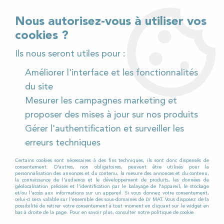
02 32 54 95 06
> Téléchargez notre catalogue
Nous autorisez-vous à utiliser vos
cookies ?
<
Ils nous seront utiles pour :
Améliorer l'interface et les fonctionnalités
0
du site
Mesurer les campagnes marketing et
Accueil
>
Pièces détachées
>
proposer des mises à jour sur nos produits
Pièces détachées autolaveuses
>
RCM
>
TERA
>
Gérer l'authentification et surveiller les
TERA 1102
>
Bavette latérale gauche pour Autolaveuse
RCM TERA 1102
erreurs techniques
Certains cookies sont nécessaires à des fins techniques, ils sont donc dispensés de
consentement. D'autres, non obligatoires, peuvent être utilisés pour la
personnalisation des annonces et du contenu, la mesure des annonces et du contenu,
la connaissance de l'audience et le développement de produits, les données de
géolocalisation précises et l'identification par le balayage de l'appareil, le stockage
et/ou l'accès aux informations sur un appareil. Si vous donnez votre consentement,
celui-ci sera valable sur l’ensemble des sous-domaines de LV MAT. Vous disposez de la
possibilité de retirer votre consentement à tout moment en cliquant sur le widget en
bas à droite de la page. Pour en savoir plus, consulter notre politique de cookie.