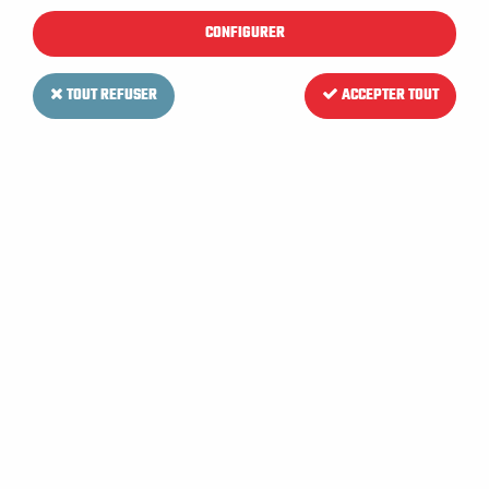
CONFIGURER
TOUT REFUSER
ACCEPTER TOUT
RCM
Bavette latérale gauche pour
Autolaveuse RCM TERA 1102