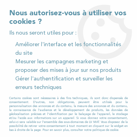
02 32 54 95 06
> Téléchargez notre catalogue
Nous autorisez-vous à utiliser vos
cookies ?
<
Ils nous seront utiles pour :
Améliorer l'interface et les fonctionnalités
0
du site
Mesurer les campagnes marketing et
Accueil
>
Pièces détachées
>
proposer des mises à jour sur nos produits
Pièces détachées autolaveuses
>
Tennant
>
T7
>
Gérer l'authentification et surveiller les
T7-80cm
>
Bavette avant pour Autolaveuse T7 / 80
erreurs techniques
Certains cookies sont nécessaires à des fins techniques, ils sont donc dispensés de
consentement. D'autres, non obligatoires, peuvent être utilisés pour la
personnalisation des annonces et du contenu, la mesure des annonces et du contenu,
la connaissance de l'audience et le développement de produits, les données de
géolocalisation précises et l'identification par le balayage de l'appareil, le stockage
et/ou l'accès aux informations sur un appareil. Si vous donnez votre consentement,
celui-ci sera valable sur l’ensemble des sous-domaines de LV MAT. Vous disposez de la
possibilité de retirer votre consentement à tout moment en cliquant sur le widget en
bas à droite de la page. Pour en savoir plus, consulter notre politique de cookie.