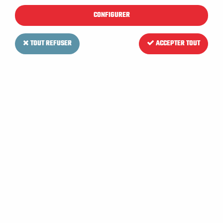
CONFIGURER
TOUT REFUSER
ACCEPTER TOUT
TENNANT
Bavette avant pour
Autolaveuse T7 / 80