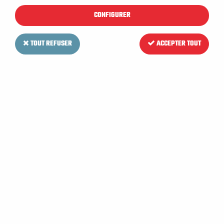
Chez LV MAT, pour éviter ça, nous avons décidé
CONFIGURER
de créer cette page
DESTOCKAGE
!
TOUT REFUSER
ACCEPTER TOUT
Le but ? Vous permettre de profiter de ces
produits qui seront mis à jour régulièrement, à des
tarifs très réduits pour vous permettre de faire de
bonnes affaires !
TRIER & FILTRER
57 articles sur
57