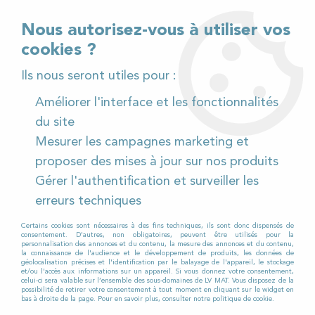
02 32 54 95 06
> Téléchargez notre catalogue
Nous autorisez-vous à utiliser vos
cookies ?
<
Ils nous seront utiles pour :
Améliorer l'interface et les fonctionnalités
0
du site
Mesurer les campagnes marketing et
Accueil
>
Destockage
proposer des mises à jour sur nos produits
Gérer l'authentification et surveiller les
DESTOCKAGE
erreurs techniques
Certains cookies sont nécessaires à des fins techniques, ils sont donc dispensés de
consentement. D'autres, non obligatoires, peuvent être utilisés pour la
Parce qu’on a tous chez nous des objets que l’on
personnalisation des annonces et du contenu, la mesure des annonces et du contenu,
la connaissance de l'audience et le développement de produits, les données de
garde parce que comme on dit : « ça peut servir »
géolocalisation précises et l'identification par le balayage de l'appareil, le stockage
et/ou l'accès aux informations sur un appareil. Si vous donnez votre consentement,
Vous savez ces objets qui prennent la poussière
celui-ci sera valable sur l’ensemble des sous-domaines de LV MAT. Vous disposez de la
possibilité de retirer votre consentement à tout moment en cliquant sur le widget en
alors qu’ils seraient utiles à d’autres
bas à droite de la page. Pour en savoir plus, consulter notre politique de cookie.