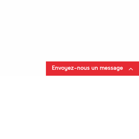
-51 %
Envoyez-nous un message
12800 K
D533MULTI
Brosse rotative - D10 (light)
Disques diamètre 533 mm
40,32 €
HT
7,99 €
HT
67,20 €
HT
11,41 €
HT