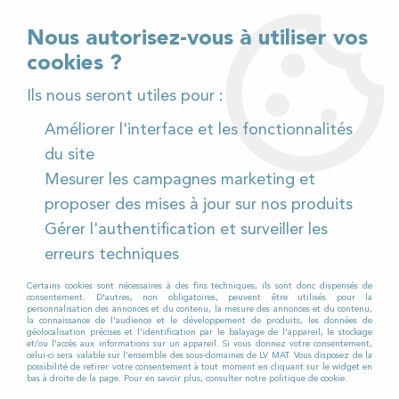
02 32 54 95 06
> Téléchargez notre catalogue
Nous autorisez-vous à utiliser vos
cookies ?
<
Ils nous seront utiles pour :
Améliorer l'interface et les fonctionnalités
0
du site
Mesurer les campagnes marketing et
Accueil
>
Pièces détachées
>
proposer des mises à jour sur nos produits
Pièces détachées autolaveuses
>
Numatic
>
Gérer l'authentification et surveiller les
TTB 1840 NX
>
Autres pièces
erreurs techniques
Certains cookies sont nécessaires à des fins techniques, ils sont donc dispensés de
consentement. D'autres, non obligatoires, peuvent être utilisés pour la
personnalisation des annonces et du contenu, la mesure des annonces et du contenu,
la connaissance de l'audience et le développement de produits, les données de
géolocalisation précises et l'identification par le balayage de l'appareil, le stockage
et/ou l'accès aux informations sur un appareil. Si vous donnez votre consentement,
celui-ci sera valable sur l’ensemble des sous-domaines de LV MAT. Vous disposez de la
possibilité de retirer votre consentement à tout moment en cliquant sur le widget en
bas à droite de la page. Pour en savoir plus, consulter notre politique de cookie.