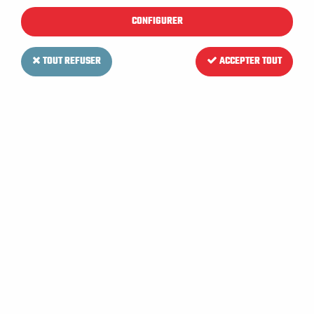
CONFIGURER
TOUT REFUSER
ACCEPTER TOUT
RCM
Brosse PPL (souple) pour
Autolaveuse RCM BYTE II 531