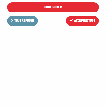
CONFIGURER
TOUT REFUSER
ACCEPTER TOUT
RCM
Brosse TYNEX (dure) pour
Autolaveuse RCM TERA 1303