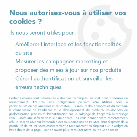
02 32 54 95 06
> Téléchargez notre catalogue
Nous autorisez-vous à utiliser vos
cookies ?
<
Ils nous seront utiles pour :
Améliorer l'interface et les fonctionnalités
0
du site
Mesurer les campagnes marketing et
Accueil
>
Pièces détachées
>
proposer des mises à jour sur nos produits
Pièces détachées autolaveuses
>
RCM
>
TERA
>
Gérer l'authentification et surveiller les
TERA 1303
>
Brosse TYNEX (dure) pour Autolaveuse
RCM TERA 1303
erreurs techniques
Certains cookies sont nécessaires à des fins techniques, ils sont donc dispensés de
consentement. D'autres, non obligatoires, peuvent être utilisés pour la
personnalisation des annonces et du contenu, la mesure des annonces et du contenu,
la connaissance de l'audience et le développement de produits, les données de
géolocalisation précises et l'identification par le balayage de l'appareil, le stockage
et/ou l'accès aux informations sur un appareil. Si vous donnez votre consentement,
celui-ci sera valable sur l’ensemble des sous-domaines de LV MAT. Vous disposez de la
possibilité de retirer votre consentement à tout moment en cliquant sur le widget en
bas à droite de la page. Pour en savoir plus, consulter notre politique de cookie.