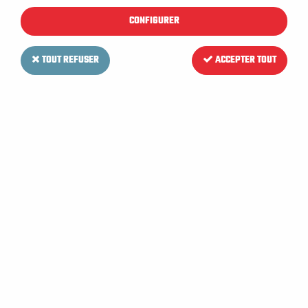
CONFIGURER
TOUT REFUSER
ACCEPTER TOUT
VIPER
Câble relevage suceur pour
Autolaveuse VIPER AS 5160 T