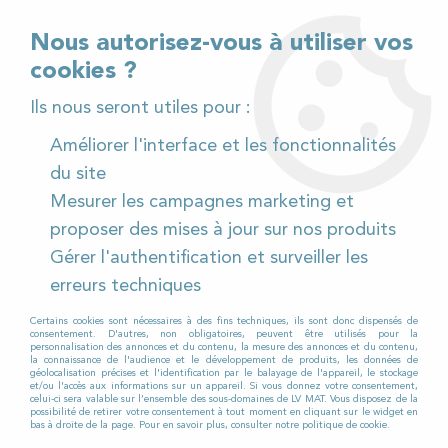
02 32 54 95 06
> Téléchargez notre catalogue
Nous autorisez-vous à utiliser vos
cookies ?
<
Ils nous seront utiles pour :
Améliorer l'interface et les fonctionnalités
0
du site
Mesurer les campagnes marketing et
Accueil
>
Pièces détachées
>
proposer des mises à jour sur nos produits
Pièces détachées autolaveuses
>
Viper
>
AS 5160T
>
Gérer l'authentification et surveiller les
Câble relevage suceur pour Autolaveuse VIPER AS 5160
T
erreurs techniques
Certains cookies sont nécessaires à des fins techniques, ils sont donc dispensés de
consentement. D'autres, non obligatoires, peuvent être utilisés pour la
personnalisation des annonces et du contenu, la mesure des annonces et du contenu,
la connaissance de l'audience et le développement de produits, les données de
géolocalisation précises et l'identification par le balayage de l'appareil, le stockage
et/ou l'accès aux informations sur un appareil. Si vous donnez votre consentement,
celui-ci sera valable sur l’ensemble des sous-domaines de LV MAT. Vous disposez de la
possibilité de retirer votre consentement à tout moment en cliquant sur le widget en
bas à droite de la page. Pour en savoir plus, consulter notre politique de cookie.