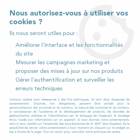
02 32 54 95 06
> Téléchargez notre catalogue
Nous autorisez-vous à utiliser vos
cookies ?
<
Ils nous seront utiles pour :
Améliorer l'interface et les fonctionnalités
0
du site
Mesurer les campagnes marketing et
Accueil
>
Pièces détachées
>
proposer des mises à jour sur nos produits
Pièces détachées autolaveuses
>
Tennant
>
T2
>
Clé de
Gérer l'authentification et surveiller les
contact pour Autolaveuse TENNANT T2
erreurs techniques
Certains cookies sont nécessaires à des fins techniques, ils sont donc dispensés de
consentement. D'autres, non obligatoires, peuvent être utilisés pour la
personnalisation des annonces et du contenu, la mesure des annonces et du contenu,
la connaissance de l'audience et le développement de produits, les données de
géolocalisation précises et l'identification par le balayage de l'appareil, le stockage
et/ou l'accès aux informations sur un appareil. Si vous donnez votre consentement,
celui-ci sera valable sur l’ensemble des sous-domaines de LV MAT. Vous disposez de la
possibilité de retirer votre consentement à tout moment en cliquant sur le widget en
bas à droite de la page. Pour en savoir plus, consulter notre politique de cookie.