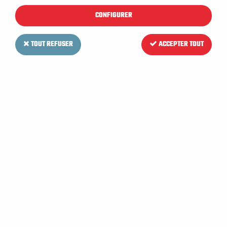
CONFIGURER
TOUT REFUSER
ACCEPTER TOUT
TENNANT
Clé de contact pour
Autolaveuse TENNANT T2