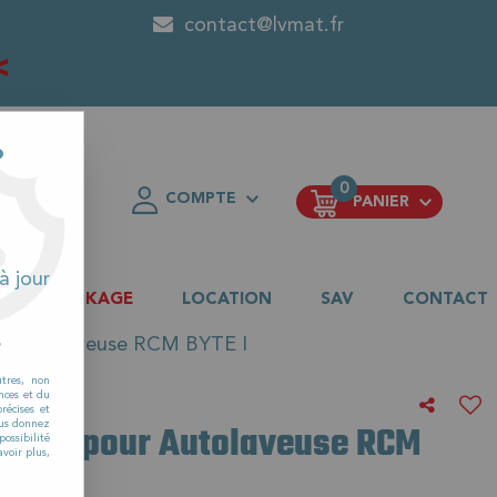
contact@lvmat.fr
<
?
0
COMPTE
PANIER
FAVORIS
à jour
DESTOCKAGE
LOCATION
SAV
CONTACT
s
our Autolaveuse RCM BYTE I
utres, non
nces et du
récises et
 2 clés pour Autolaveuse RCM
vous donnez
ossibilité
voir plus,