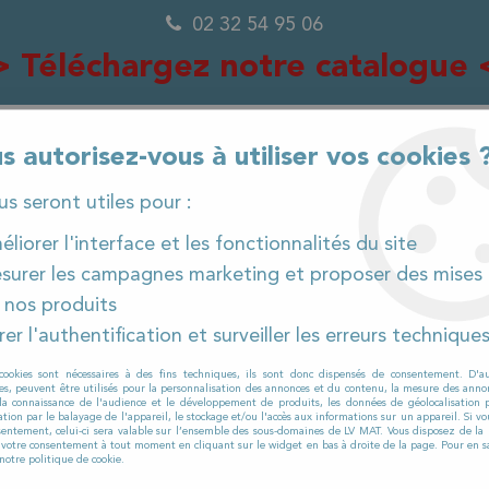
02 32 54 95 06
> Téléchargez notre catalogue 
s autorisez-vous à utiliser vos cookies 
0
ous seront utiles pour :
liorer l'interface et les fonctionnalités du site
surer les campagnes marketing et proposer des mises 
IÈCES DÉTACHÉES
PRODUITS ET CONSOMMABLES
 nos produits
er l'authentification et surveiller les erreurs technique
laveuses
>
RCM
>
BYTE I
>
Contact à clé + 2 clés p
cookies sont nécessaires à des fins techniques, ils sont donc dispensés de consentement. D'a
RCM
res, peuvent être utilisés pour la personnalisation des annonces et du contenu, la mesure des anno
la connaissance de l'audience et le développement de produits, les données de géolocalisation p
Contact à clé +
cation par le balayage de l'appareil, le stockage et/ou l'accès aux informations sur un appareil. Si 
sentement, celui-ci sera valable sur l’ensemble des sous-domaines de LV MAT. Vous disposez de la p
r votre consentement à tout moment en cliquant sur le widget en bas à droite de la page. Pour en sa
BYTE I
notre politique de cookie.