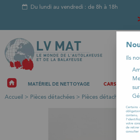
Du lundi au vendredi : de 8h à 18h
Nou
Ils n
Amé
Me
ACCUEIL
MATÉRIEL DE NETTOYAGE
CARSAT
P
sur
Gér
Accueil
>
Pièces détachées
>
Pièces détachées auto
Certains 
obligatoi
contenu, 
l'identifi
votre con
de retire
consulter 