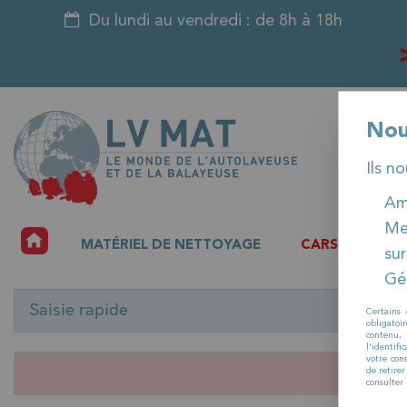
Du lundi au vendredi : de 8h à 18h
Nou
Ils n
Amé
Me
ACCUEIL
MATÉRIEL DE NETTOYAGE
CARSAT
P
sur
Gér
Saisie rapide
Certains 
obligatoi
contenu, 
l'identifi
votre con
de retire
consulter 