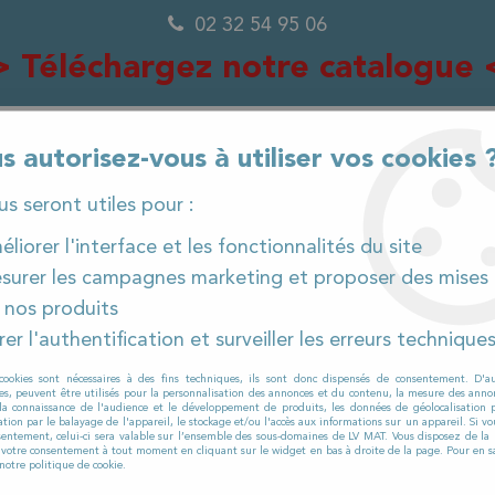
02 32 54 95 06
> Téléchargez notre catalogue 
s autorisez-vous à utiliser vos cookies 
0
ous seront utiles pour :
liorer l'interface et les fonctionnalités du site
surer les campagnes marketing et proposer des mises 
IÈCES DÉTACHÉES
PRODUITS ET CONSOMMABLES
 nos produits
er l'authentification et surveiller les erreurs technique
cookies sont nécessaires à des fins techniques, ils sont donc dispensés de consentement. D'a
res, peuvent être utilisés pour la personnalisation des annonces et du contenu, la mesure des anno
la connaissance de l'audience et le développement de produits, les données de géolocalisation p
cation par le balayage de l'appareil, le stockage et/ou l'accès aux informations sur un appareil. Si 
sentement, celui-ci sera valable sur l’ensemble des sous-domaines de LV MAT. Vous disposez de la p
Aucun article
r votre consentement à tout moment en cliquant sur le widget en bas à droite de la page. Pour en sa
notre politique de cookie.