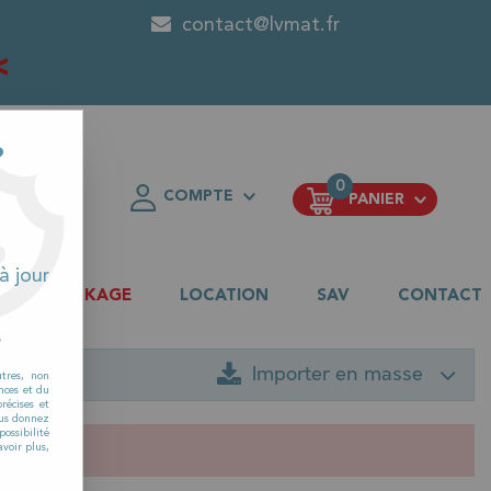
contact@lvmat.fr
<
?
0
COMPTE
PANIER
FAVORIS
à jour
DESTOCKAGE
LOCATION
SAV
CONTACT
s
Importer en masse
utres, non
nces et du
récises et
vous donnez
ossibilité
voir plus,