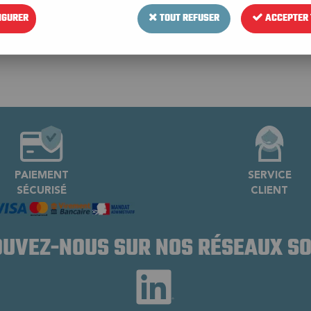
9€ H.T D'ACHAT.
IGURER
TOUT REFUSER
ACCEPTER 
PAIEMENT
SERVICE
SÉCURISÉ
CLIENT
UVEZ-NOUS SUR NOS RÉSEAUX S