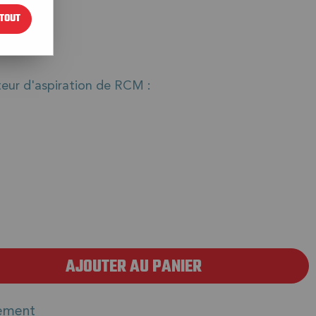
TOUT
€
TTC
teur d'aspiration de RCM :
AJOUTER AU PANIER
ement