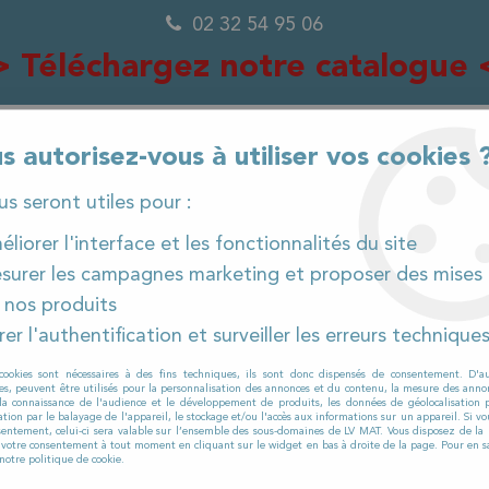
02 32 54 95 06
> Téléchargez notre catalogue 
s autorisez-vous à utiliser vos cookies 
ous seront utiles pour :
0
liorer l'interface et les fonctionnalités du site
surer les campagnes marketing et proposer des mises 
 nos produits
IÈCES DÉTACHÉES
PRODUITS ET CONSOMMABLES
er l'authentification et surveiller les erreurs technique
laveuses
>
RCM
>
GIGA
>
Filtre d'aspiration pour 
cookies sont nécessaires à des fins techniques, ils sont donc dispensés de consentement. D'a
res, peuvent être utilisés pour la personnalisation des annonces et du contenu, la mesure des anno
la connaissance de l'audience et le développement de produits, les données de géolocalisation p
cation par le balayage de l'appareil, le stockage et/ou l'accès aux informations sur un appareil. Si 
RCM
sentement, celui-ci sera valable sur l’ensemble des sous-domaines de LV MAT. Vous disposez de la p
r votre consentement à tout moment en cliquant sur le widget en bas à droite de la page. Pour en sa
Filtre d'aspira
notre politique de cookie.