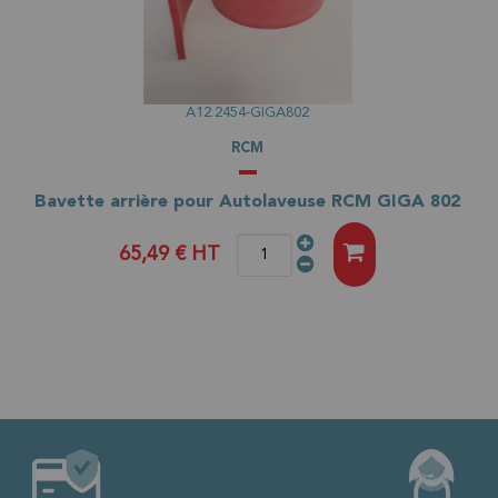
A12.2454-GIGA802
RCM
Bavette arrière pour Autolaveuse RCM GIGA 802
65,49 €
HT