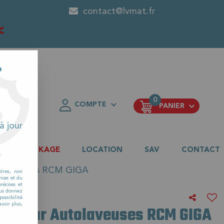
contact@lvmat.fr
<
?
0
COMPTE
PANIER
FAVORIS
à jour
DESTOCKAGE
LOCATION
SAV
CONTACT
s
Autolaveuses RCM GIGA
utres, non
nces et du
récises et
vous donnez
ossibilité
voir plus,
tion pour Autolaveuses RCM GIGA