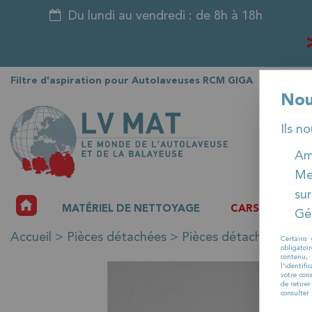
Du lundi au vendredi : de 8h à 18h
Filtre d'aspiration pour Autolaveuses RCM GIGA
Nou
Ils n
Amé
Me
sur
ACCUEIL
MATÉRIEL DE NETTOYAGE
CARSAT
P
Gér
Accueil
>
Pièces détachées
>
Pièces détachées auto
Certains 
obligatoi
contenu, 
l'identifi
votre con
de retire
consulter 