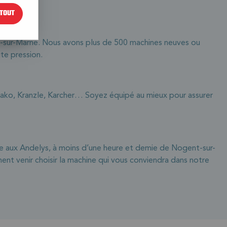
TOUT
-sur-Marne. Nous avons plus de 500 machines neuves ou
te pression.
Hako, Kranzle, Karcher… Soyez équipé au mieux pour assurer
ée aux Andelys, à moins d’une heure et demie de Nogent-sur-
nt venir choisir la machine qui vous conviendra dans notre