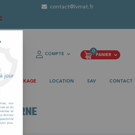
contact@lvmat.fr
<
?
0
COMPTE
PANIER
FAVORIS
à jour
DESTOCKAGE
LOCATION
SAV
CONTACT
s
utres, non
R MARNE
nces et du
récises et
vous donnez
ossibilité
voir plus,