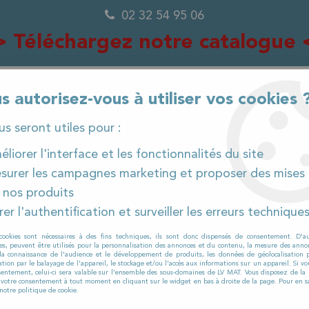
02 32 54 95 06
> Téléchargez notre catalogue 
s autorisez-vous à utiliser vos cookies 
0
ous seront utiles pour :
liorer l'interface et les fonctionnalités du site
surer les campagnes marketing et proposer des mises 
IÈCES DÉTACHÉES
PRODUITS ET CONSOMMABLES
 nos produits
er l'authentification et surveiller les erreurs technique
Matériel de nettoyage Nogent sur marne
cookies sont nécessaires à des fins techniques, ils sont donc dispensés de consentement. D'a
EL DE NETTOYAGE NOGENT SU
res, peuvent être utilisés pour la personnalisation des annonces et du contenu, la mesure des anno
la connaissance de l'audience et le développement de produits, les données de géolocalisation p
cation par le balayage de l'appareil, le stockage et/ou l'accès aux informations sur un appareil. Si 
sentement, celui-ci sera valable sur l’ensemble des sous-domaines de LV MAT. Vous disposez de la p
r votre consentement à tout moment en cliquant sur le widget en bas à droite de la page. Pour en sa
notre politique de cookie.