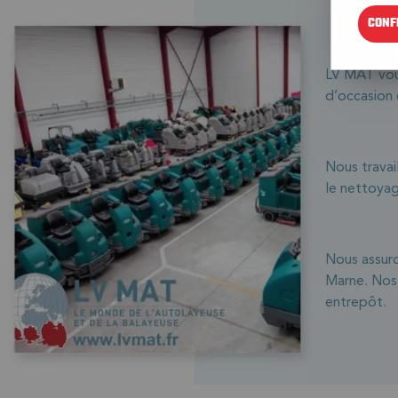
CONF
LV MAT vou
d’occasion 
Nous travai
le nettoyag
Nous assuro
Marne. Nos 
entrepôt.