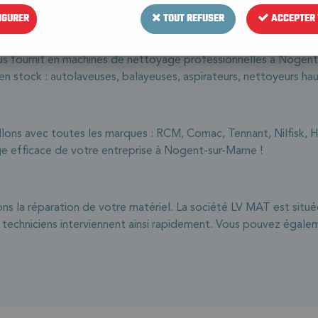
IGURER
TOUT REFUSER
ACCEPTER 
s fournit en machines de nettoyage professionnelles à Nogent
en stock : autolaveuses, balayeuses, aspirateurs, nettoyeurs hau
llons avec toutes les marques : RCM, Comac, Tennant, Nilfisk, 
e efficace de votre entreprise à Nogent-sur-Marne !
ns la réparation de votre matériel. La société LV MAT est situ
techniciens interviennent ainsi rapidement. Vous pouvez égaleme