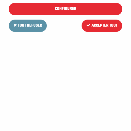
CONFIGURER
TOUT REFUSER
ACCEPTER TOUT
RCM
Moteur d'aspiration pour
Autolaveuse RCM MEGA I 722