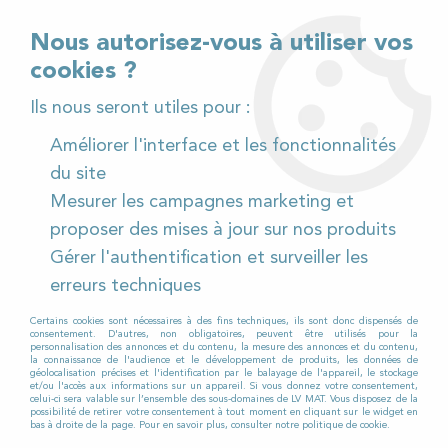
02 32 54 95 06
> Téléchargez notre catalogue
Nous autorisez-vous à utiliser vos
cookies ?
<
Ils nous seront utiles pour :
Améliorer l'interface et les fonctionnalités
0
du site
Mesurer les campagnes marketing et
Accueil
>
Pièces détachées
>
proposer des mises à jour sur nos produits
Pièces détachées autolaveuses
>
RCM
>
MEGA I
>
Gérer l'authentification et surveiller les
MEGA I 722
>
Moteur d'aspiration pour Autolaveuse
RCM MEGA I 722
erreurs techniques
Certains cookies sont nécessaires à des fins techniques, ils sont donc dispensés de
consentement. D'autres, non obligatoires, peuvent être utilisés pour la
personnalisation des annonces et du contenu, la mesure des annonces et du contenu,
la connaissance de l'audience et le développement de produits, les données de
géolocalisation précises et l'identification par le balayage de l'appareil, le stockage
et/ou l'accès aux informations sur un appareil. Si vous donnez votre consentement,
celui-ci sera valable sur l’ensemble des sous-domaines de LV MAT. Vous disposez de la
possibilité de retirer votre consentement à tout moment en cliquant sur le widget en
bas à droite de la page. Pour en savoir plus, consulter notre politique de cookie.