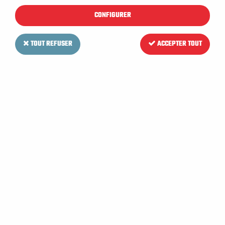
CONFIGURER
TOUT REFUSER
ACCEPTER TOUT
VIPER
Moteur d'aspiration pour
Autolaveuse VIPER AS 430 B