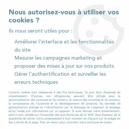
02 32 54 95 06
> Téléchargez notre catalogue
Nous autorisez-vous à utiliser vos
cookies ?
<
Ils nous seront utiles pour :
Améliorer l'interface et les fonctionnalités
0
du site
Mesurer les campagnes marketing et
Accueil
>
Pièces détachées
>
proposer des mises à jour sur nos produits
Pièces détachées autolaveuses
>
Viper
>
AS 430
>
Gérer l'authentification et surveiller les
AS 430 à Batterie
>
Moteur d'aspiration pour
Autolaveuse VIPER AS 430 B
erreurs techniques
Certains cookies sont nécessaires à des fins techniques, ils sont donc dispensés de
consentement. D'autres, non obligatoires, peuvent être utilisés pour la
personnalisation des annonces et du contenu, la mesure des annonces et du contenu,
la connaissance de l'audience et le développement de produits, les données de
géolocalisation précises et l'identification par le balayage de l'appareil, le stockage
et/ou l'accès aux informations sur un appareil. Si vous donnez votre consentement,
celui-ci sera valable sur l’ensemble des sous-domaines de LV MAT. Vous disposez de la
possibilité de retirer votre consentement à tout moment en cliquant sur le widget en
bas à droite de la page. Pour en savoir plus, consulter notre politique de cookie.