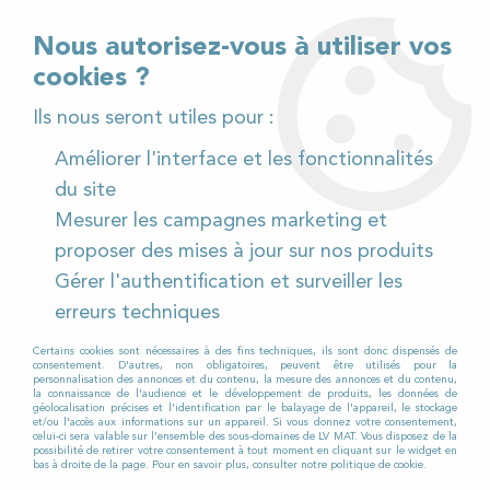
02 32 54 95 06
> Téléchargez notre catalogue
Nous autorisez-vous à utiliser vos
cookies ?
<
Ils nous seront utiles pour :
Améliorer l'interface et les fonctionnalités
0
du site
Mesurer les campagnes marketing et
Accueil
>
Pièces détachées
>
proposer des mises à jour sur nos produits
Pièces détachées autolaveuses
>
Tennant
>
7100
>
Gérer l'authentification et surveiller les
Papillon maintien suceur pour Autolaveuse TENNANT
7100
erreurs techniques
Certains cookies sont nécessaires à des fins techniques, ils sont donc dispensés de
consentement. D'autres, non obligatoires, peuvent être utilisés pour la
personnalisation des annonces et du contenu, la mesure des annonces et du contenu,
la connaissance de l'audience et le développement de produits, les données de
géolocalisation précises et l'identification par le balayage de l'appareil, le stockage
et/ou l'accès aux informations sur un appareil. Si vous donnez votre consentement,
celui-ci sera valable sur l’ensemble des sous-domaines de LV MAT. Vous disposez de la
possibilité de retirer votre consentement à tout moment en cliquant sur le widget en
bas à droite de la page. Pour en savoir plus, consulter notre politique de cookie.