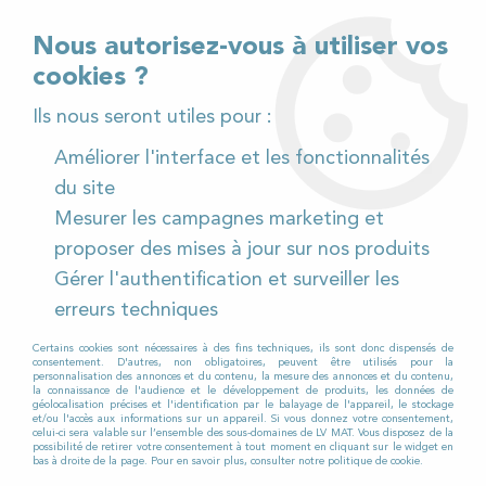
02 32 54 95 06
> Téléchargez notre catalogue
Nous autorisez-vous à utiliser vos
cookies ?
<
Ils nous seront utiles pour :
Améliorer l'interface et les fonctionnalités
0
du site
Mesurer les campagnes marketing et
Accueil
>
Pièces détachées
>
proposer des mises à jour sur nos produits
Pièces détachées autolaveuses
>
Tennant
>
T5
>
Gérer l'authentification et surveiller les
T5-70cm
>
Plateau porte disque pour Autolaveuse
TENNANT T5 / 70
erreurs techniques
Certains cookies sont nécessaires à des fins techniques, ils sont donc dispensés de
SUR COMMANDE - DÉLAI 5 JOURS
consentement. D'autres, non obligatoires, peuvent être utilisés pour la
personnalisation des annonces et du contenu, la mesure des annonces et du contenu,
la connaissance de l'audience et le développement de produits, les données de
géolocalisation précises et l'identification par le balayage de l'appareil, le stockage
et/ou l'accès aux informations sur un appareil. Si vous donnez votre consentement,
celui-ci sera valable sur l’ensemble des sous-domaines de LV MAT. Vous disposez de la
possibilité de retirer votre consentement à tout moment en cliquant sur le widget en
bas à droite de la page. Pour en savoir plus, consulter notre politique de cookie.