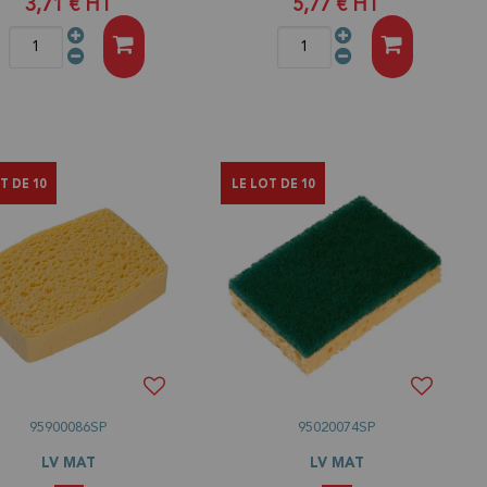
3,71 €
HT
5,77 €
HT
T DE 10
LE LOT DE 10
95900086SP
95020074SP
LV MAT
LV MAT