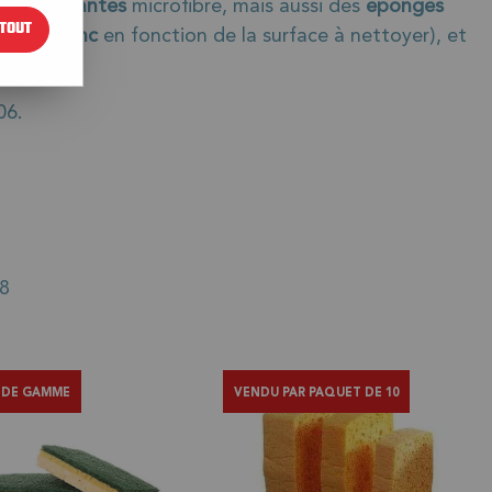
époussiérantes
microfibre, mais aussi des
éponges
TOUT
rt
ou
blanc
en fonction de la surface à nettoyer), et
06.
8
 DE GAMME
VENDU PAR PAQUET DE 10