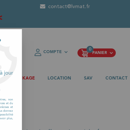
contact@lvmat.fr
<
?
0
COMPTE
PANIER
FAVORIS
à jour
DESTOCKAGE
LOCATION
SAV
CONTACT
s
utres, non
nces et du
récises et
vous donnez
ossibilité
voir plus,