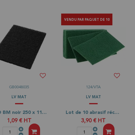
VENDU PAR PAQUET DE 10
GB0048035
124/VTA
LV MAT
LV MAT
PAD BM noir 250 x 115 x 20 pour support PAD
Lot de 10 abrasif récurant Classic tampon Vert
1,09 €
HT
3,90 €
HT