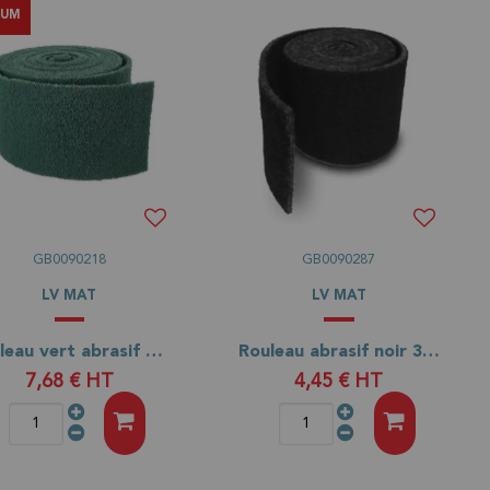
IUM
GB0090218
GB0090287
LV MAT
LV MAT
Rouleau vert abrasif 5 mètres
Rouleau abrasif noir 3 mètres
7,68 €
HT
4,45 €
HT