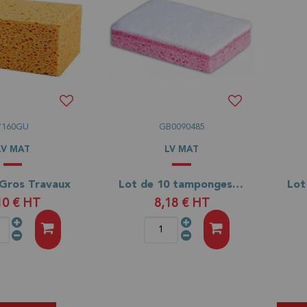
7160GU
GB0090485
LV MAT
LV MAT
Gros Travaux
Lot de 10 tamponges roses 130x90x22
10 €
HT
8,18 €
HT