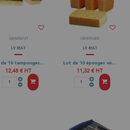
GB0090737
GB0090403
LV MAT
LV MAT
Lot de 10 tamponges verts PRO 127x89x23
Lot de 10 éponges végétales 135x90x90
12,48 €
HT
11,32 €
HT