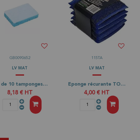
GB0090652
115TA
LV MAT
LV MAT
Lot de 10 tamponges bleues 130x90x22
Eponge récurante TOP-INOX en lot de 5
8,18 €
HT
4,00 €
HT