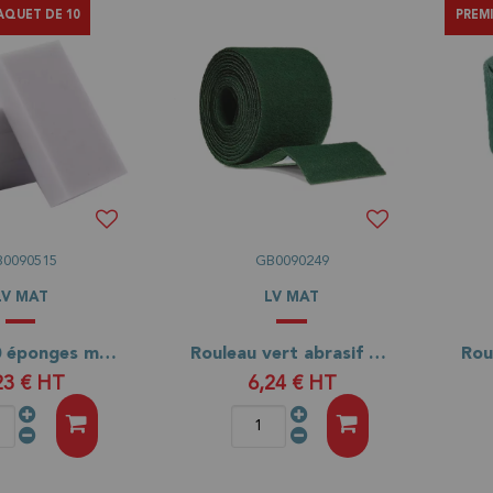
AQUET DE 10
PREM
B0090515
GB0090249
LV MAT
LV MAT
Lot de 10 éponges mélamines (éponge magique)
Rouleau vert abrasif 5 mètres
23 €
HT
6,24 €
HT