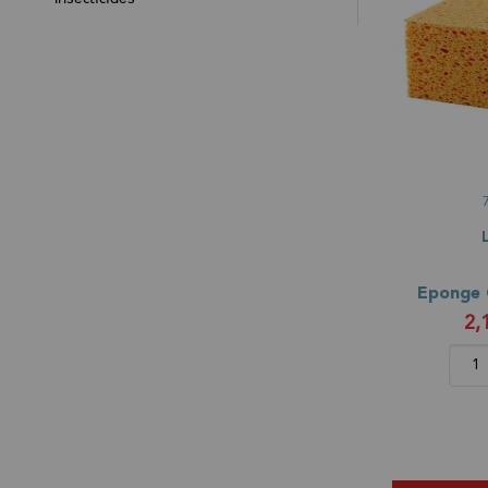
Eponge 
2,