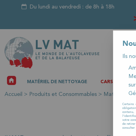
Du lundi au vendredi : de 8h à 18h
Nou
Ils n
Amé
Me
ACCUEIL
MATÉRIEL DE NETTOYAGE
CARSAT
P
sur
Gér
Accueil
>
Produits et Consommables
>
Matériels m
Certains 
obligatoi
contenu, 
l'identifi
votre con
de retire
consulter 