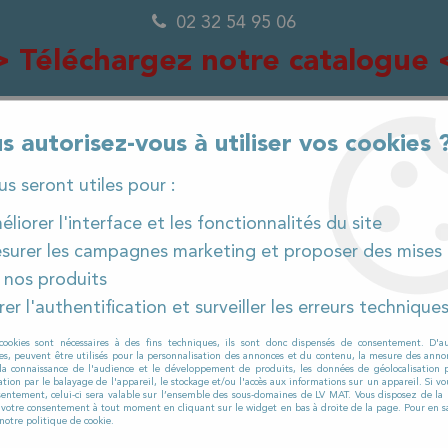
02 32 54 95 06
> Téléchargez notre catalogue 
s autorisez-vous à utiliser vos cookies 
0
ous seront utiles pour :
liorer l'interface et les fonctionnalités du site
surer les campagnes marketing et proposer des mises 
IÈCES DÉTACHÉES
PRODUITS ET CONSOMMABLES
 nos produits
er l'authentification et surveiller les erreurs technique
anuels et consommables
>
Eponges et abrasifs
cookies sont nécessaires à des fins techniques, ils sont donc dispensés de consentement. D'a
EPONGES ET ABRASIFS
res, peuvent être utilisés pour la personnalisation des annonces et du contenu, la mesure des anno
la connaissance de l'audience et le développement de produits, les données de géolocalisation p
cation par le balayage de l'appareil, le stockage et/ou l'accès aux informations sur un appareil. Si 
sentement, celui-ci sera valable sur l’ensemble des sous-domaines de LV MAT. Vous disposez de la p
r votre consentement à tout moment en cliquant sur le widget en bas à droite de la page. Pour en sa
notre politique de cookie.