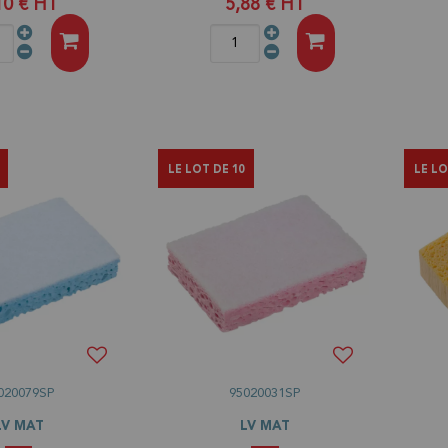
10 €
HT
5,88 €
HT
LE LOT DE 10
LE LO
020079SP
95020031SP
LV MAT
LV MAT