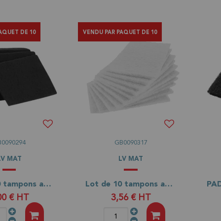
AQUET DE 10
VENDU PAR PAQUET DE 10
B0090294
GB0090317
LV MAT
LV MAT
Lot de 10 tampons abrasifs noirs
Lot de 10 tampons abrasifs blancs
00 €
HT
3,56 €
HT