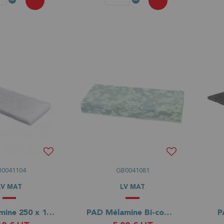
B0041104
GB0041081
LV MAT
LV MAT
Pad mélamine 250 x 115 mm
PAD Mélamine Bi-composition JANEX pour support PAD
P