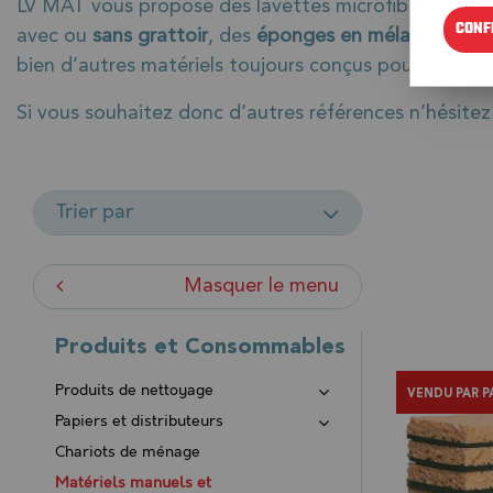
LV MAT vous propose des lavettes microfibres (
roug
CONF
avec ou
sans grattoir
, des
éponges en mélamines
(au
bien d’autres matériels toujours conçus pour vous fa
Si vous souhaitez donc d’autres références n’hésite
Trier par
Masquer le menu
Produits et Consommables
Produits de nettoyage
VENDU PAR P
Papiers et distributeurs
Chariots de ménage
Matériels manuels et