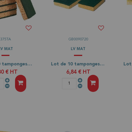
375TA
GB0090720
LV MAT
LV MAT
Lot de 10 tamponges verts traditionnels 110x70
Lot de 10 tamponges verts supérieurs - PREMIUM
80 €
HT
6,84 €
HT