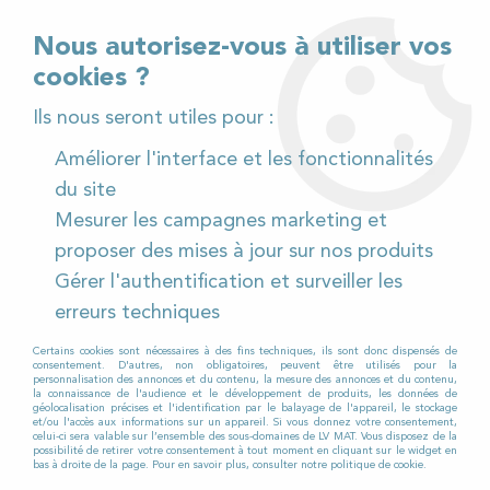
02 32 54 95 06
> Téléchargez notre catalogue
Nous autorisez-vous à utiliser vos
cookies ?
<
Ils nous seront utiles pour :
Améliorer l'interface et les fonctionnalités
0
du site
Mesurer les campagnes marketing et
Accueil
>
Produits et Consommables
>
proposer des mises à jour sur nos produits
Papiers et distributeurs
>
Papiers hygiéniques
Gérer l'authentification et surveiller les
PAPIERS HYGIÉNIQUES
erreurs techniques
Certains cookies sont nécessaires à des fins techniques, ils sont donc dispensés de
consentement. D'autres, non obligatoires, peuvent être utilisés pour la
personnalisation des annonces et du contenu, la mesure des annonces et du contenu,
Nos différents modèles de
papiers hygiéniques
la connaissance de l'audience et le développement de produits, les données de
géolocalisation précises et l'identification par le balayage de l'appareil, le stockage
haut de gamme sont fabriqués en ouate recyclée
et/ou l'accès aux informations sur un appareil. Si vous donnez votre consentement,
celui-ci sera valable sur l’ensemble des sous-domaines de LV MAT. Vous disposez de la
ou en pure ouate blanche et sont dotés d'une
possibilité de retirer votre consentement à tout moment en cliquant sur le widget en
bas à droite de la page. Pour en savoir plus, consulter notre politique de cookie.
double ou triple épaisseur pour vous garantir une