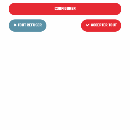
meilleure absorption. Leur conditionnement varie
CONFIGURER
selon nos références. Consultez le détail en
cliquant sur chacun des produits ou
contactez-
TOUT REFUSER
ACCEPTER TOUT
nous
en cas de besoin spécifique.
TRIER & FILTRER
14 articles sur
14
01HL350P
I768POT
Papier toilette - Maxi Jumbo - Blanc - Pure ouate - 350m - 2 plis - ECOLABEL