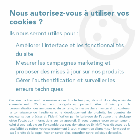
02 32 54 95 06
> Téléchargez notre catalogue
Nous autorisez-vous à utiliser vos
cookies ?
<
Ils nous seront utiles pour :
Améliorer l'interface et les fonctionnalités
0
du site
Mesurer les campagnes marketing et
Accueil
>
Produits et Consommables
>
proposer des mises à jour sur nos produits
Produits de nettoyage
>
Désincrustant acide
Gérer l'authentification et surveiller les
DÉSINCRUSTANT ACIDE
erreurs techniques
Certains cookies sont nécessaires à des fins techniques, ils sont donc dispensés de
consentement. D'autres, non obligatoires, peuvent être utilisés pour la
POUR UN RÉSULTAT ÉCLATANT,
personnalisation des annonces et du contenu, la mesure des annonces et du contenu,
la connaissance de l'audience et le développement de produits, les données de
géolocalisation précises et l'identification par le balayage de l'appareil, le stockage
et/ou l'accès aux informations sur un appareil. Si vous donnez votre consentement,
ADOPTEZ L'EFFICACITÉ DE
celui-ci sera valable sur l’ensemble des sous-domaines de LV MAT. Vous disposez de la
possibilité de retirer votre consentement à tout moment en cliquant sur le widget en
bas à droite de la page. Pour en savoir plus, consulter notre politique de cookie.