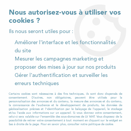
02 32 54 95 06
> Téléchargez notre catalogue
Nous autorisez-vous à utiliser vos
cookies ?
<
Ils nous seront utiles pour :
Améliorer l'interface et les fonctionnalités
0
du site
Mesurer les campagnes marketing et
Accueil
>
Pièces détachées
>
proposer des mises à jour sur nos produits
Pièces détachées aspirateurs
>
Numatic
>
Turbo brosse
Gérer l'authentification et surveiller les
AB270 pour Aspirateur
erreurs techniques
Certains cookies sont nécessaires à des fins techniques, ils sont donc dispensés de
consentement. D'autres, non obligatoires, peuvent être utilisés pour la
personnalisation des annonces et du contenu, la mesure des annonces et du contenu,
la connaissance de l'audience et le développement de produits, les données de
géolocalisation précises et l'identification par le balayage de l'appareil, le stockage
et/ou l'accès aux informations sur un appareil. Si vous donnez votre consentement,
celui-ci sera valable sur l’ensemble des sous-domaines de LV MAT. Vous disposez de la
possibilité de retirer votre consentement à tout moment en cliquant sur le widget en
bas à droite de la page. Pour en savoir plus, consulter notre politique de cookie.