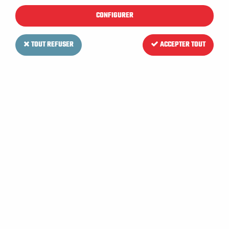
CONFIGURER
TOUT REFUSER
ACCEPTER TOUT
NILFISK
Tuyau de vidange eau sale
pour Autolaveuse NILFISK SC