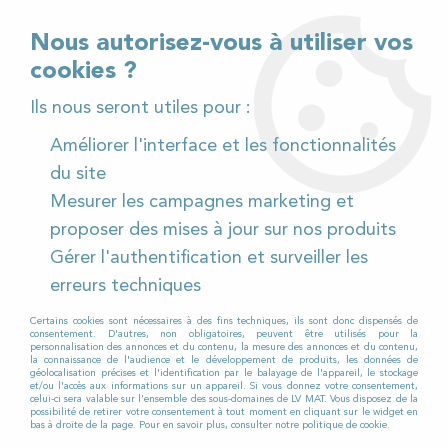
02 32 54 95 06
> Téléchargez notre catalogue
Nous autorisez-vous à utiliser vos
cookies ?
<
Ils nous seront utiles pour :
Améliorer l'interface et les fonctionnalités
0
du site
Mesurer les campagnes marketing et
Accueil
>
Pièces détachées
>
proposer des mises à jour sur nos produits
Pièces détachées autolaveuses
>
Nilfisk
>
SC 500
>
Gérer l'authentification et surveiller les
Tuyau de vidange eau sale pour Autolaveuse NILFISK SC
500
erreurs techniques
Certains cookies sont nécessaires à des fins techniques, ils sont donc dispensés de
consentement. D'autres, non obligatoires, peuvent être utilisés pour la
personnalisation des annonces et du contenu, la mesure des annonces et du contenu,
la connaissance de l'audience et le développement de produits, les données de
géolocalisation précises et l'identification par le balayage de l'appareil, le stockage
et/ou l'accès aux informations sur un appareil. Si vous donnez votre consentement,
celui-ci sera valable sur l’ensemble des sous-domaines de LV MAT. Vous disposez de la
possibilité de retirer votre consentement à tout moment en cliquant sur le widget en
bas à droite de la page. Pour en savoir plus, consulter notre politique de cookie.