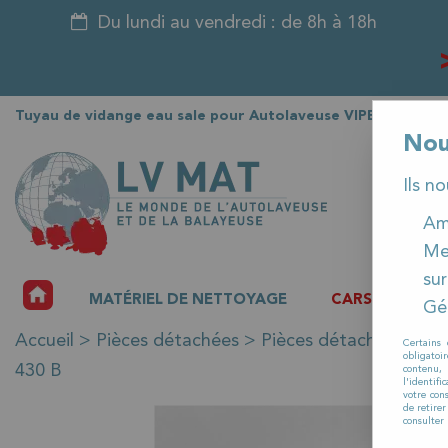
Du lundi au vendredi : de 8h à 18h
Tuyau de vidange eau sale pour Autolaveuse VIPER AS 430 
Nou
Ils n
Amé
Me
sur
ACCUEIL
MATÉRIEL DE NETTOYAGE
CARSAT
P
Gér
Accueil
>
Pièces détachées
>
Pièces détachées auto
Certains 
obligatoi
430 B
contenu, 
l'identifi
votre con
de retire
consulter 