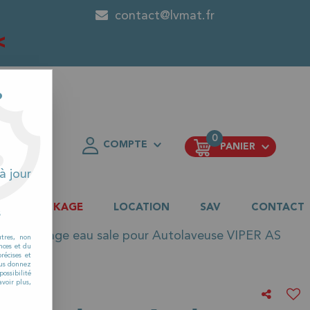
contact@lvmat.fr
<
?
0
COMPTE
PANIER
FAVORIS
à jour
DESTOCKAGE
LOCATION
SAV
CONTACT
s
 de vidange eau sale pour Autolaveuse VIPER AS
utres, non
nces et du
récises et
vous donnez
ossibilité
voir plus,