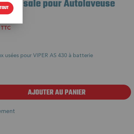
e eau sale pour Autolaveuse
TOUT
€
TTC
ux usées pour VIPER AS 430 à batterie
AJOUTER AU PANIER
ement