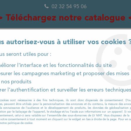
02 32 54 95 06
> Téléchargez notre catalogue 
B
s autorisez-vous à utiliser vos cookies 
ous seront utiles pour :
0
liorer l'interface et les fonctionnalités du site
surer les campagnes marketing et proposer des mises 
 nos produits
IÈCES DÉTACHÉES
PRODUITS ET CONSOMMABLES
er l'authentification et surveiller les erreurs technique
laveuses
>
Viper
>
AS 430
>
AS 430 à Batterie
>
Tuyau
cookies sont nécessaires à des fins techniques, ils sont donc dispensés de consentement. D'a
res, peuvent être utilisés pour la personnalisation des annonces et du contenu, la mesure des anno
la connaissance de l'audience et le développement de produits, les données de géolocalisation p
cation par le balayage de l'appareil, le stockage et/ou l'accès aux informations sur un appareil. Si 
sentement, celui-ci sera valable sur l’ensemble des sous-domaines de LV MAT. Vous disposez de la p
r votre consentement à tout moment en cliquant sur le widget en bas à droite de la page. Pour en sa
VIPER
notre politique de cookie.