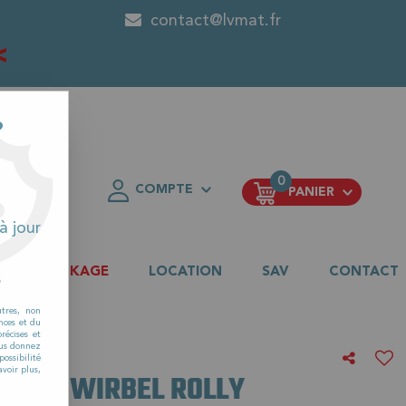
contact@lvmat.fr
<
?
0
COMPTE
PANIER
FAVORIS
à jour
DESTOCKAGE
LOCATION
SAV
CONTACT
s
LLY
utres, non
nces et du
récises et
vous donnez
ossibilité
voir plus,
IBLI & WIRBEL ROLLY