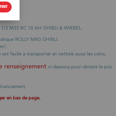
TOUT
 1/2 M33 BC 10 AH GHIBLI & WIRBEL.
indrique ROLLY NRG GHIBLI.
 m².
est facile à transporter et nettoie aussi les coins.
 renseignement
ci-dessous pour obtenir le prix
financement.
ger en bas de page.