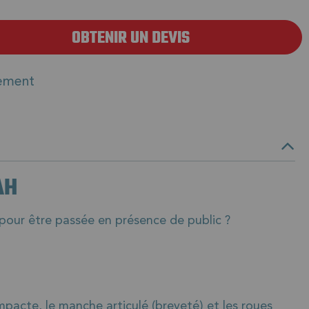
OBTENIR UN DEVIS
ement
AH
our être passée en présence de public ?
cte, le manche articulé (breveté) et les roues