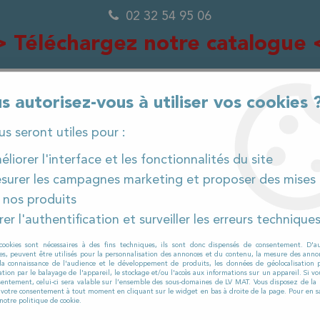
02 32 54 95 06
> Téléchargez notre catalogue 
s autorisez-vous à utiliser vos cookies 
ous seront utiles pour :
0
liorer l'interface et les fonctionnalités du site
surer les campagnes marketing et proposer des mises 
 nos produits
IÈCES DÉTACHÉES
PRODUITS ET CONSOMMABLES
er l'authentification et surveiller les erreurs technique
utolaveuse neuve
>
Autolaveuse GHIBLI & WIRBEL RO
cookies sont nécessaires à des fins techniques, ils sont donc dispensés de consentement. D'a
res, peuvent être utilisés pour la personnalisation des annonces et du contenu, la mesure des anno
la connaissance de l'audience et le développement de produits, les données de géolocalisation p
cation par le balayage de l'appareil, le stockage et/ou l'accès aux informations sur un appareil. Si 
GHIBLI & WIRBEL
sentement, celui-ci sera valable sur l’ensemble des sous-domaines de LV MAT. Vous disposez de la p
r votre consentement à tout moment en cliquant sur le widget en bas à droite de la page. Pour en sa
Autolaveuse GH
notre politique de cookie.