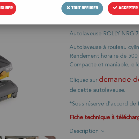
IGURER
TOUT REFUSER
ACCEPTER 
Réf. :
13.5075.00
Autolaveuse ROLLY NRG 7
Autolaveuse à rouleau cyl
Rendement horaire de 500
Compacte et maniable, elle 
demande de
Cliquez sur
de cette autolaveuse.
*Sous réserve d'accord de 
Fiche technique à téléchar
Description