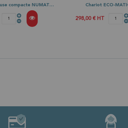
Autolaveuse compacte NUMATIC 440NX (anciennement 244NX-RC)
Chariot ECO-MATI
298,00 €
HT