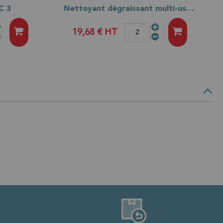
C 3
Nettoyant dégraissant multi-usage LV NET + 5L
19,68 €
HT