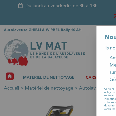
Du lundi au vendredi : de 8h à 18h
Autolaveuse GHIBLI & WIRBEL Rolly 10 AH
Nou
Ils n
Amé
Me
sur
ACCUEIL
MATÉRIEL DE NETTOYAGE
CARSAT
P
Gér
Accueil
>
Matériel de nettoyage
>
Autolaveuse
>
A
Certains 
obligatoi
contenu, 
l'identifi
votre con
de retire
consulter 