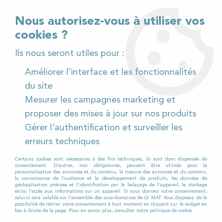
02 32 54 95 06
> Téléchargez notre catalogue
Nous autorisez-vous à utiliser vos
cookies ?
<
Ils nous seront utiles pour :
Améliorer l'interface et les fonctionnalités
0
du site
Mesurer les campagnes marketing et
Accueil
>
Pièces détachées
>
proposer des mises à jour sur nos produits
Pièces détachées autolaveuses
>
Tennant
>
T16
>
Gérer l'authentification et surveiller les
Autres pièces
erreurs techniques
Certains cookies sont nécessaires à des fins techniques, ils sont donc dispensés de
consentement. D'autres, non obligatoires, peuvent être utilisés pour la
personnalisation des annonces et du contenu, la mesure des annonces et du contenu,
la connaissance de l'audience et le développement de produits, les données de
géolocalisation précises et l'identification par le balayage de l'appareil, le stockage
et/ou l'accès aux informations sur un appareil. Si vous donnez votre consentement,
celui-ci sera valable sur l’ensemble des sous-domaines de LV MAT. Vous disposez de la
possibilité de retirer votre consentement à tout moment en cliquant sur le widget en
bas à droite de la page. Pour en savoir plus, consulter notre politique de cookie.