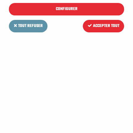
CONFIGURER
TOUT REFUSER
ACCEPTER TOUT
VIPER
Bavette avant pour
Autolaveuse VIPER AS 380 15 C