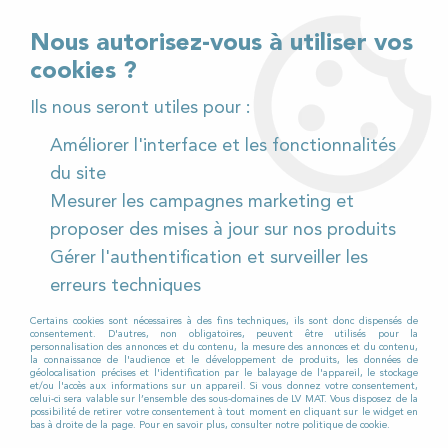
02 32 54 95 06
> Téléchargez notre catalogue
Nous autorisez-vous à utiliser vos
cookies ?
<
Ils nous seront utiles pour :
Améliorer l'interface et les fonctionnalités
0
du site
Mesurer les campagnes marketing et
Accueil
>
Pièces détachées
>
proposer des mises à jour sur nos produits
Pièces détachées autolaveuses
>
Viper
>
AS 380
>
Gérer l'authentification et surveiller les
AS 380 à Câble
>
Bavette avant pour Autolaveuse VIPER
AS 380 15 C
erreurs techniques
Certains cookies sont nécessaires à des fins techniques, ils sont donc dispensés de
consentement. D'autres, non obligatoires, peuvent être utilisés pour la
personnalisation des annonces et du contenu, la mesure des annonces et du contenu,
la connaissance de l'audience et le développement de produits, les données de
géolocalisation précises et l'identification par le balayage de l'appareil, le stockage
et/ou l'accès aux informations sur un appareil. Si vous donnez votre consentement,
celui-ci sera valable sur l’ensemble des sous-domaines de LV MAT. Vous disposez de la
possibilité de retirer votre consentement à tout moment en cliquant sur le widget en
bas à droite de la page. Pour en savoir plus, consulter notre politique de cookie.