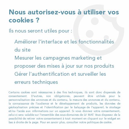
02 32 54 95 06
> Téléchargez notre catalogue
Nous autorisez-vous à utiliser vos
cookies ?
<
Ils nous seront utiles pour :
Améliorer l'interface et les fonctionnalités
0
du site
Mesurer les campagnes marketing et
Accueil
>
Pièces détachées
>
proposer des mises à jour sur nos produits
Pièces détachées autolaveuses
>
Viper
>
AS 430
>
Gérer l'authentification et surveiller les
AS 430 à Câble
>
Brosse PPL (souple) pour Autolaveuse
VIPER AS 430 C
erreurs techniques
Certains cookies sont nécessaires à des fins techniques, ils sont donc dispensés de
consentement. D'autres, non obligatoires, peuvent être utilisés pour la
personnalisation des annonces et du contenu, la mesure des annonces et du contenu,
la connaissance de l'audience et le développement de produits, les données de
géolocalisation précises et l'identification par le balayage de l'appareil, le stockage
et/ou l'accès aux informations sur un appareil. Si vous donnez votre consentement,
celui-ci sera valable sur l’ensemble des sous-domaines de LV MAT. Vous disposez de la
possibilité de retirer votre consentement à tout moment en cliquant sur le widget en
bas à droite de la page. Pour en savoir plus, consulter notre politique de cookie.