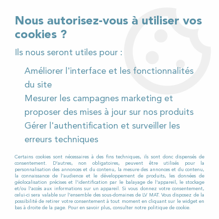
02 32 54 95 06
> Téléchargez notre catalogue
Nous autorisez-vous à utiliser vos
cookies ?
<
Ils nous seront utiles pour :
Améliorer l'interface et les fonctionnalités
0
du site
Mesurer les campagnes marketing et
Accueil
>
Pièces détachées
>
proposer des mises à jour sur nos produits
Pièces détachées autolaveuses
>
RCM
>
BYTE II
>
Gérer l'authentification et surveiller les
BYTE II 612
>
Ceinture de brosse pour Autolaveuse RCM
BYTE II 612
erreurs techniques
Certains cookies sont nécessaires à des fins techniques, ils sont donc dispensés de
consentement. D'autres, non obligatoires, peuvent être utilisés pour la
personnalisation des annonces et du contenu, la mesure des annonces et du contenu,
la connaissance de l'audience et le développement de produits, les données de
géolocalisation précises et l'identification par le balayage de l'appareil, le stockage
et/ou l'accès aux informations sur un appareil. Si vous donnez votre consentement,
celui-ci sera valable sur l’ensemble des sous-domaines de LV MAT. Vous disposez de la
possibilité de retirer votre consentement à tout moment en cliquant sur le widget en
bas à droite de la page. Pour en savoir plus, consulter notre politique de cookie.