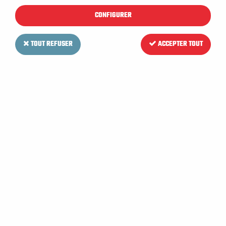
CONFIGURER
TOUT REFUSER
ACCEPTER TOUT
RCM
Ceinture de brosse pour
Autolaveuse RCM BYTE II 612