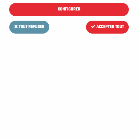
CONFIGURER
TOUT REFUSER
ACCEPTER TOUT
VIPER
Contact à clé + 2 clés pour
Autolaveuse VIPER AS 5160 T