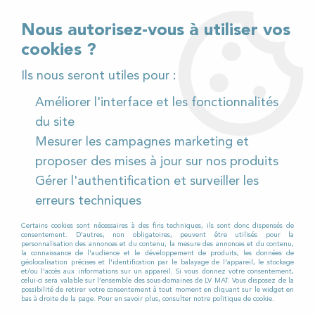
02 32 54 95 06
> Téléchargez notre catalogue
Nous autorisez-vous à utiliser vos
cookies ?
<
Ils nous seront utiles pour :
Améliorer l'interface et les fonctionnalités
0
du site
Mesurer les campagnes marketing et
Accueil
>
Pièces détachées
>
proposer des mises à jour sur nos produits
Pièces détachées autolaveuses
>
Viper
>
AS 5160T
>
Gérer l'authentification et surveiller les
Contact à clé + 2 clés pour Autolaveuse VIPER AS 5160
T
erreurs techniques
Certains cookies sont nécessaires à des fins techniques, ils sont donc dispensés de
consentement. D'autres, non obligatoires, peuvent être utilisés pour la
personnalisation des annonces et du contenu, la mesure des annonces et du contenu,
la connaissance de l'audience et le développement de produits, les données de
géolocalisation précises et l'identification par le balayage de l'appareil, le stockage
et/ou l'accès aux informations sur un appareil. Si vous donnez votre consentement,
celui-ci sera valable sur l’ensemble des sous-domaines de LV MAT. Vous disposez de la
possibilité de retirer votre consentement à tout moment en cliquant sur le widget en
bas à droite de la page. Pour en savoir plus, consulter notre politique de cookie.