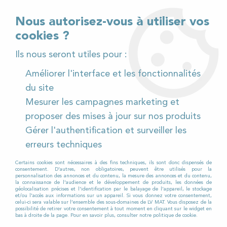
02 32 54 95 06
> Téléchargez notre catalogue
Nous autorisez-vous à utiliser vos
cookies ?
<
Ils nous seront utiles pour :
Améliorer l'interface et les fonctionnalités
0
du site
Mesurer les campagnes marketing et
Accueil
>
Pièces détachées
>
proposer des mises à jour sur nos produits
Pièces détachées autolaveuses
>
Viper
>
AS 380
>
Gérer l'authentification et surveiller les
AS 380 à Batterie
>
Kit de réglage timon pour
Autolaveuse VIPER AS 380 15 B
erreurs techniques
Certains cookies sont nécessaires à des fins techniques, ils sont donc dispensés de
consentement. D'autres, non obligatoires, peuvent être utilisés pour la
personnalisation des annonces et du contenu, la mesure des annonces et du contenu,
la connaissance de l'audience et le développement de produits, les données de
géolocalisation précises et l'identification par le balayage de l'appareil, le stockage
et/ou l'accès aux informations sur un appareil. Si vous donnez votre consentement,
celui-ci sera valable sur l’ensemble des sous-domaines de LV MAT. Vous disposez de la
possibilité de retirer votre consentement à tout moment en cliquant sur le widget en
bas à droite de la page. Pour en savoir plus, consulter notre politique de cookie.