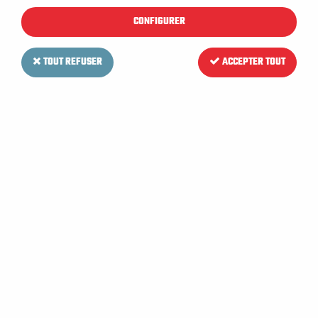
CONFIGURER
TOUT REFUSER
ACCEPTER TOUT
VIPER
Kit de réglage timon pour
Autolaveuse VIPER AS 380 15 B