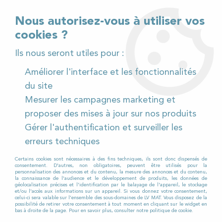
02 32 54 95 06
> Téléchargez notre catalogue
Nous autorisez-vous à utiliser vos
cookies ?
<
Ils nous seront utiles pour :
Améliorer l'interface et les fonctionnalités
0
du site
Mesurer les campagnes marketing et
Accueil
>
Matériel de nettoyage en Normandie
proposer des mises à jour sur nos produits
>
Matériel de nettoyage Les Andelys
Gérer l'authentification et surveiller les
MATERIEL DE NETTOYAGE LES
erreurs techniques
ANDELYS
Certains cookies sont nécessaires à des fins techniques, ils sont donc dispensés de
consentement. D'autres, non obligatoires, peuvent être utilisés pour la
personnalisation des annonces et du contenu, la mesure des annonces et du contenu,
la connaissance de l'audience et le développement de produits, les données de
géolocalisation précises et l'identification par le balayage de l'appareil, le stockage
et/ou l'accès aux informations sur un appareil. Si vous donnez votre consentement,
celui-ci sera valable sur l’ensemble des sous-domaines de LV MAT. Vous disposez de la
LV MAT vous fournit en machines de nettoyage
possibilité de retirer votre consentement à tout moment en cliquant sur le widget en
bas à droite de la page. Pour en savoir plus, consulter notre politique de cookie.
professionnelles aux Andelys. Nous avons plus de