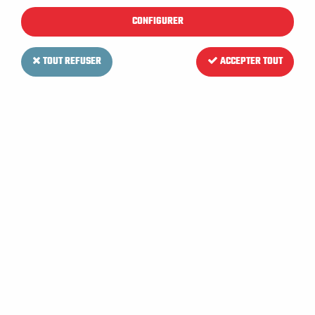
500 machines neuves ou d’occasion en stock :
CONFIGURER
autolaveuses, balayeuses, aspirateurs, nettoyeurs
haute pression.
TOUT REFUSER
ACCEPTER TOUT
Nous travaillons avec toutes les marques : RCM,
Comac, Tennant, Nilfisk, Hako, Kranzle, Karcher…
Soyez équipé au mieux pour assurer le nettoyage
efficace de votre entreprise aux Andelys !
Nous assurons la réparation de votre matériel. La
société LV MAT est située aux Andelys. Nos
techniciens interviennent ainsi rapidement. Vous
pouvez également venir choisir la machine qui
vous conviendra dans notre entrepôt.