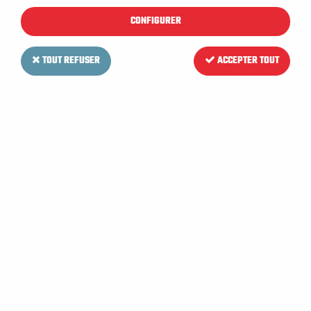
CONFIGURER
TOUT REFUSER
ACCEPTER TOUT
RCM
Moteur d'aspiration pour
Autolaveuse RCM MEGA II 732