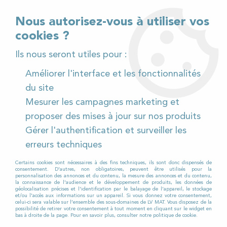
02 32 54 95 06
> Téléchargez notre catalogue
Nous autorisez-vous à utiliser vos
cookies ?
<
Ils nous seront utiles pour :
Améliorer l'interface et les fonctionnalités
0
du site
Mesurer les campagnes marketing et
Accueil
>
Pièces détachées
>
proposer des mises à jour sur nos produits
Pièces détachées autolaveuses
>
RCM
>
MEGA II
>
Gérer l'authentification et surveiller les
MEGA II 732
>
Moteur d'aspiration pour Autolaveuse
RCM MEGA II 732
erreurs techniques
Certains cookies sont nécessaires à des fins techniques, ils sont donc dispensés de
consentement. D'autres, non obligatoires, peuvent être utilisés pour la
personnalisation des annonces et du contenu, la mesure des annonces et du contenu,
la connaissance de l'audience et le développement de produits, les données de
géolocalisation précises et l'identification par le balayage de l'appareil, le stockage
et/ou l'accès aux informations sur un appareil. Si vous donnez votre consentement,
celui-ci sera valable sur l’ensemble des sous-domaines de LV MAT. Vous disposez de la
possibilité de retirer votre consentement à tout moment en cliquant sur le widget en
bas à droite de la page. Pour en savoir plus, consulter notre politique de cookie.