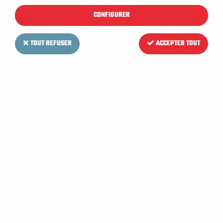
CONFIGURER
TOUT REFUSER
ACCEPTER TOUT
TENNANT
Moteur d'aspiration pour
Autolaveuse TENNANT T16