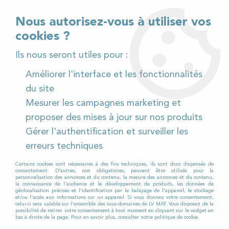
02 32 54 95 06
> Téléchargez notre catalogue
Nous autorisez-vous à utiliser vos
cookies ?
<
Ils nous seront utiles pour :
Améliorer l'interface et les fonctionnalités
0
du site
Mesurer les campagnes marketing et
Accueil
>
Pièces détachées
>
proposer des mises à jour sur nos produits
Pièces détachées autolaveuses
>
Tennant
>
T16
>
Gérer l'authentification et surveiller les
Moteur d'aspiration pour Autolaveuse TENNANT T16
erreurs techniques
Certains cookies sont nécessaires à des fins techniques, ils sont donc dispensés de
consentement. D'autres, non obligatoires, peuvent être utilisés pour la
personnalisation des annonces et du contenu, la mesure des annonces et du contenu,
la connaissance de l'audience et le développement de produits, les données de
géolocalisation précises et l'identification par le balayage de l'appareil, le stockage
et/ou l'accès aux informations sur un appareil. Si vous donnez votre consentement,
celui-ci sera valable sur l’ensemble des sous-domaines de LV MAT. Vous disposez de la
possibilité de retirer votre consentement à tout moment en cliquant sur le widget en
bas à droite de la page. Pour en savoir plus, consulter notre politique de cookie.